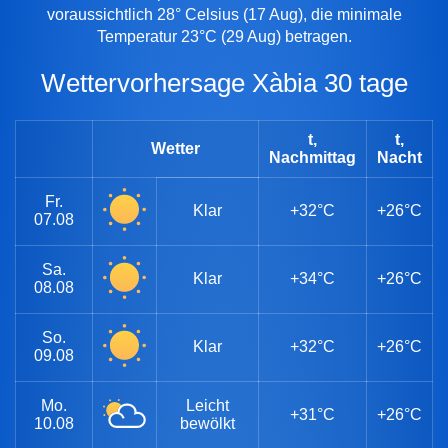
voraussichtlich 28° Celsius (17 Aug), die minimale
Temperatur 23°C (29 Aug) betragen.
Wettervorhersage Xàbia 30 tage
t,
t,
Wetter
Nachmittag
Nacht
Fr.
Klar
+32°C
+26°C
07.08
Sa.
Klar
+34°C
+26°C
08.08
So.
Klar
+32°C
+26°C
09.08
Mo.
Leicht
+31°C
+26°C
10.08
bewölkt