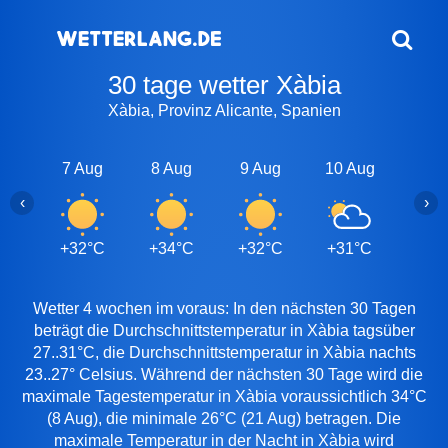
30 tage wetter Xàbia
Xàbia, Provinz Alicante, Spanien
7 Aug
8 Aug
9 Aug
10 Aug
11 A
‹
›
+32°C
+34°C
+32°C
+31°C
+31
Wetter 4 wochen im voraus: In den nächsten 30 Tagen
beträgt die Durchschnittstemperatur in Xàbia tagsüber
27..31°C, die Durchschnittstemperatur in Xàbia nachts
23..27° Celsius. Während der nächsten 30 Tage wird die
maximale Tagestemperatur in Xàbia voraussichtlich 34°C
(8 Aug), die minimale 26°C (21 Aug) betragen. Die
maximale Temperatur in der Nacht in Xàbia wird