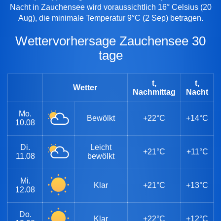
Nacht in Zauchensee wird voraussichtlich 16° Celsius (20
Aug), die minimale Temperatur 9°C (2 Sep) betragen.
Wettervorhersage Zauchensee 30
tage
t,
t,
Wetter
Nachmittag
Nacht
Mo.
Bewölkt
+22°C
+14°C
10.08
Di.
Leicht
+21°C
+11°C
11.08
bewölkt
Mi.
Klar
+21°C
+13°C
12.08
Do.
Klar
+22°C
+12°C