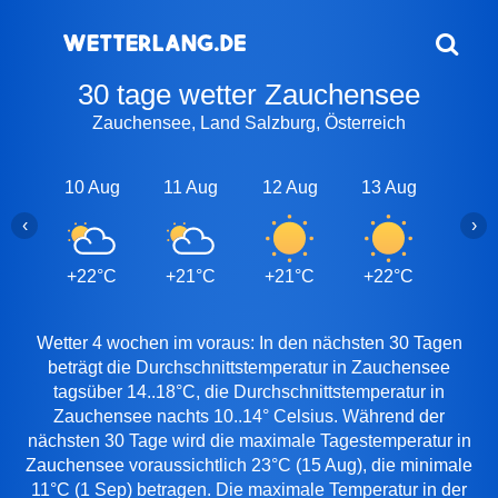
30 tage wetter Zauchensee
Zauchensee, Land Salzburg, Österreich
10 Aug
11 Aug
12 Aug
13 Aug
14 A
‹
›
+22°C
+21°C
+21°C
+22°C
+22
Wetter 4 wochen im voraus: In den nächsten 30 Tagen
beträgt die Durchschnittstemperatur in Zauchensee
tagsüber 14..18°C, die Durchschnittstemperatur in
Zauchensee nachts 10..14° Celsius. Während der
nächsten 30 Tage wird die maximale Tagestemperatur in
Zauchensee voraussichtlich 23°C (15 Aug), die minimale
11°C (1 Sep) betragen. Die maximale Temperatur in der