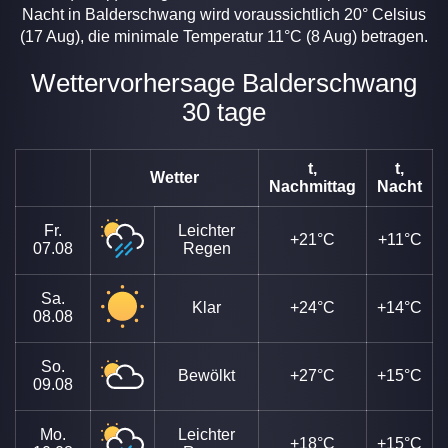
Nacht in Balderschwang wird voraussichtlich 20° Celsius
(17 Aug), die minimale Temperatur 11°C (8 Aug) betragen.
Wettervorhersage Balderschwang
30 tage
t,
t,
Wetter
Nachmittag
Nacht
Fr.
Leichter
+21°C
+11°C
07.08
Regen
Sa.
Klar
+24°C
+14°C
08.08
So.
Bewölkt
+27°C
+15°C
09.08
Mo.
Leichter
+18°C
+15°C