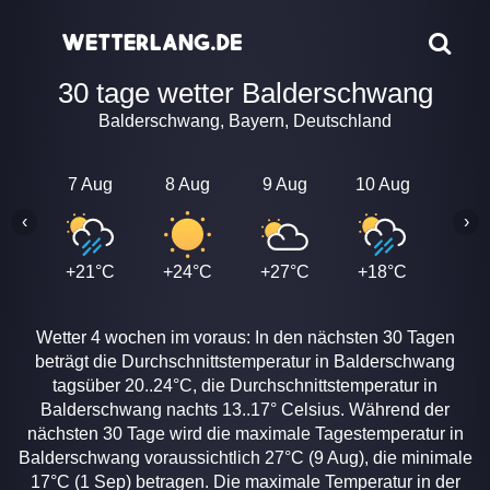
30 tage wetter Balderschwang
Balderschwang, Bayern, Deutschland
7 Aug
8 Aug
9 Aug
10 Aug
11 A
‹
›
+21°C
+24°C
+27°C
+18°C
+24
Wetter 4 wochen im voraus: In den nächsten 30 Tagen
beträgt die Durchschnittstemperatur in Balderschwang
tagsüber 20..24°C, die Durchschnittstemperatur in
Balderschwang nachts 13..17° Celsius. Während der
nächsten 30 Tage wird die maximale Tagestemperatur in
Balderschwang voraussichtlich 27°C (9 Aug), die minimale
17°C (1 Sep) betragen. Die maximale Temperatur in der