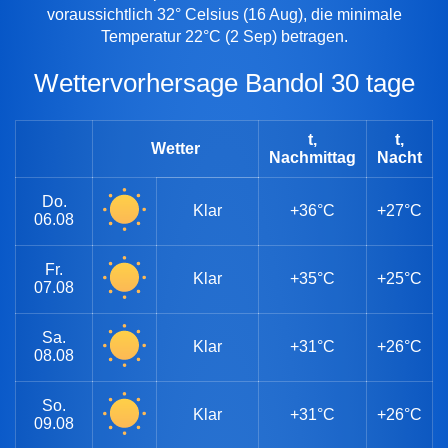
voraussichtlich 32° Celsius (16 Aug), die minimale
Temperatur 22°C (2 Sep) betragen.
Wettervorhersage Bandol 30 tage
t,
t,
Wetter
Nachmittag
Nacht
Do.
Klar
+36°C
+27°C
06.08
Fr.
Klar
+35°C
+25°C
07.08
Sa.
Klar
+31°C
+26°C
08.08
So.
Klar
+31°C
+26°C
09.08