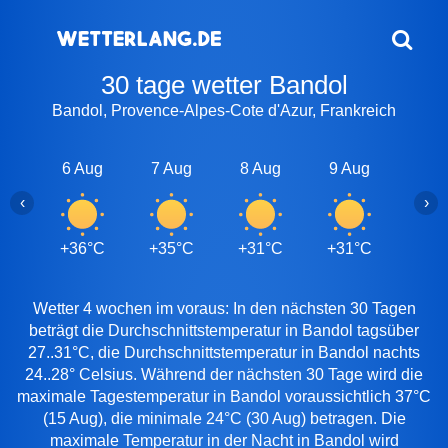
30 tage wetter Bandol
Bandol, Provence-Alpes-Cote d'Azur, Frankreich
6 Aug
7 Aug
8 Aug
9 Aug
10 A
‹
›
+36°C
+35°C
+31°C
+31°C
+32
Wetter 4 wochen im voraus: In den nächsten 30 Tagen
beträgt die Durchschnittstemperatur in Bandol tagsüber
27..31°C, die Durchschnittstemperatur in Bandol nachts
24..28° Celsius. Während der nächsten 30 Tage wird die
maximale Tagestemperatur in Bandol voraussichtlich 37°C
(15 Aug), die minimale 24°C (30 Aug) betragen. Die
maximale Temperatur in der Nacht in Bandol wird