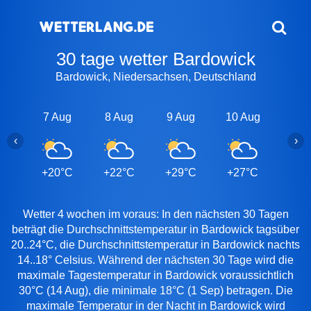
30 tage wetter Bardowick
Bardowick, Niedersachsen, Deutschland
7 Aug
8 Aug
9 Aug
10 Aug
11 A
‹
›
+20°C
+22°C
+29°C
+27°C
+21
Wetter 4 wochen im voraus: In den nächsten 30 Tagen
beträgt die Durchschnittstemperatur in Bardowick tagsüber
20..24°C, die Durchschnittstemperatur in Bardowick nachts
14..18° Celsius. Während der nächsten 30 Tage wird die
maximale Tagestemperatur in Bardowick voraussichtlich
30°C (14 Aug), die minimale 18°C (1 Sep) betragen. Die
maximale Temperatur in der Nacht in Bardowick wird