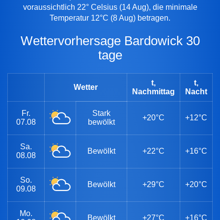
voraussichtlich 22° Celsius (14 Aug), die minimale
Temperatur 12°C (8 Aug) betragen.
Wettervorhersage Bardowick 30
tage
t,
t,
Wetter
Nachmittag
Nacht
Fr.
Stark
+20°C
+12°C
07.08
bewölkt
Sa.
Bewölkt
+22°C
+16°C
08.08
So.
Bewölkt
+29°C
+20°C
09.08
Mo.
Bewölkt
+27°C
+16°C