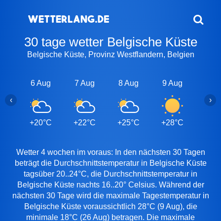
30 tage wetter Belgische Küste
Belgische Küste, Provinz Westflandern, Belgien
6 Aug
7 Aug
8 Aug
9 Aug
10 A
‹
›
+20°C
+22°C
+25°C
+28°C
+23
Wetter 4 wochen im voraus: In den nächsten 30 Tagen
beträgt die Durchschnittstemperatur in Belgische Küste
tagsüber 20..24°C, die Durchschnittstemperatur in
Belgische Küste nachts 16..20° Celsius. Während der
nächsten 30 Tage wird die maximale Tagestemperatur in
Belgische Küste voraussichtlich 28°C (9 Aug), die
minimale 18°C (26 Aug) betragen. Die maximale