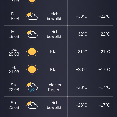
17.08
Di.
Leicht
+33°C
+22°C
18.08
bewölkt
Mi.
Leicht
+32°C
+22°C
19.08
bewölkt
Do.
Klar
+31°C
+21°C
20.08
Fr.
Klar
+23°C
+17°C
21.08
Sa.
Leichter
+23°C
+17°C
22.08
Regen
So.
Leicht
+23°C
+17°C
23.08
bewölkt