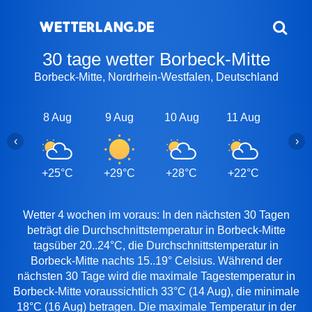
30 tage wetter Borbeck-Mitte
Borbeck-Mitte, Nordrhein-Westfalen, Deutschland
8 Aug
9 Aug
10 Aug
11 Aug
12 A
‹
›
+25°C
+29°C
+28°C
+22°C
+24
Wetter 4 wochen im voraus: In den nächsten 30 Tagen
beträgt die Durchschnittstemperatur in Borbeck-Mitte
tagsüber 20..24°C, die Durchschnittstemperatur in
Borbeck-Mitte nachts 15..19° Celsius. Während der
nächsten 30 Tage wird die maximale Tagestemperatur in
Borbeck-Mitte voraussichtlich 33°C (14 Aug), die minimale
18°C (16 Aug) betragen. Die maximale Temperatur in der