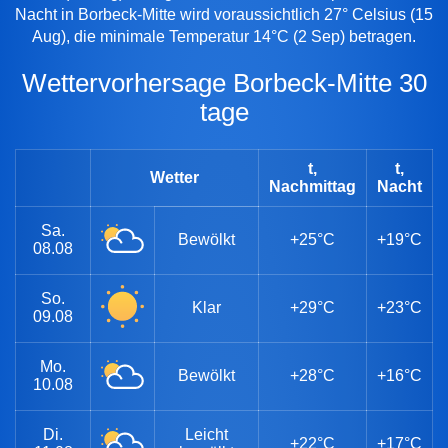
Nacht in Borbeck-Mitte wird voraussichtlich 27° Celsius (15
Aug), die minimale Temperatur 14°C (2 Sep) betragen.
Wettervorhersage Borbeck-Mitte 30
tage
t,
t,
Wetter
Nachmittag
Nacht
Sa.
Bewölkt
+25°C
+19°C
08.08
So.
Klar
+29°C
+23°C
09.08
Mo.
Bewölkt
+28°C
+16°C
10.08
Di.
Leicht
+22°C
+17°C