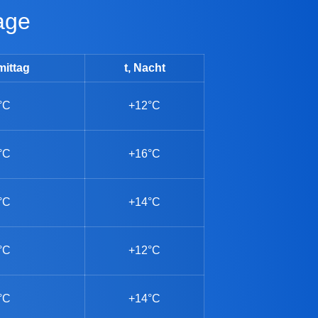
tage
mittag
t, Nacht
°C
+12°C
°C
+16°C
°C
+14°C
°C
+12°C
°C
+14°C