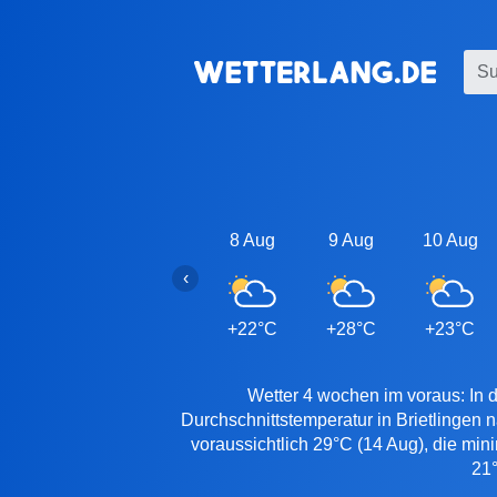
8 Aug
9 Aug
10 Aug
‹
+22°C
+28°C
+23°C
Wetter 4 wochen im voraus: In d
Durchschnittstemperatur in Brietlingen 
voraussichtlich 29°C (14 Aug), die min
21°