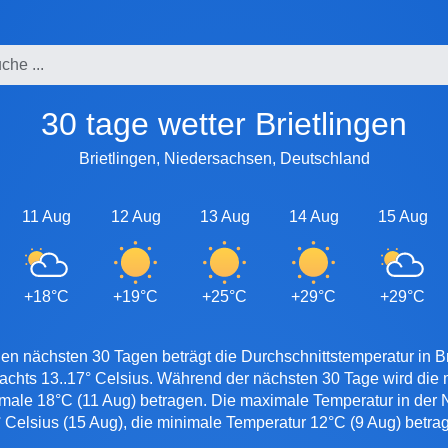
30 tage wetter Brietlingen
Brietlingen, Niedersachsen, Deutschland
11 Aug
12 Aug
13 Aug
14 Aug
15 Aug
+18°C
+19°C
+25°C
+29°C
+29°C
en nächsten 30 Tagen beträgt die Durchschnittstemperatur in Br
nachts 13..17° Celsius. Während der nächsten 30 Tage wird die
imale 18°C (11 Aug) betragen. Die maximale Temperatur in der Na
 Celsius (15 Aug), die minimale Temperatur 12°C (9 Aug) betra