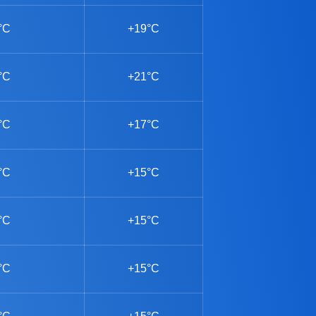
°C
+19°C
°C
+21°C
°C
+17°C
°C
+15°C
°C
+15°C
°C
+15°C