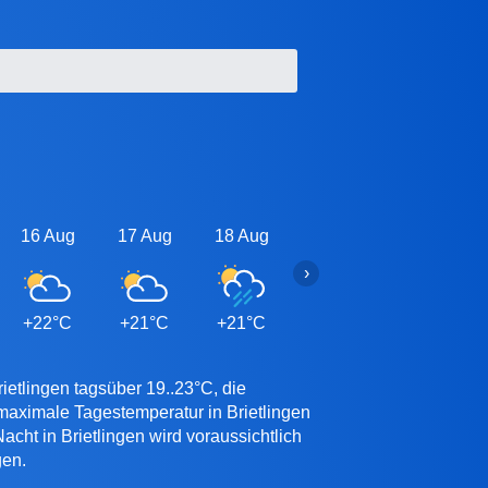
16 Aug
17 Aug
18 Aug
19 Aug
20 Aug
›
+22°C
+21°C
+21°C
+21°C
+21°C
ietlingen tagsüber 19..23°C, die
 maximale Tagestemperatur in Brietlingen
cht in Brietlingen wird voraussichtlich
gen.