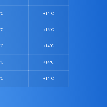
°C
+14°C
°C
+15°C
°C
+14°C
°C
+14°C
°C
+14°C