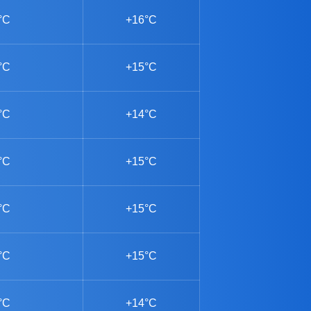
°C
+16°C
°C
+15°C
°C
+14°C
°C
+15°C
°C
+15°C
°C
+15°C
°C
+14°C