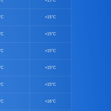
°C
+15°C
°C
+15°C
°C
+15°C
°C
+15°C
°C
+15°C
°C
+15°C
°C
+16°C