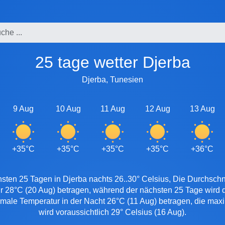
25 tage wetter Djerba
Djerba, Tunesien
9 Aug
10 Aug
11 Aug
12 Aug
13 Aug
+35°C
+35°C
+35°C
+35°C
+36°C
sten 25 Tagen in Djerba nachts 26..30° Celsius, Die Durchschni
r 28°C (20 Aug) betragen, während der nächsten 25 Tage wird 
imale Temperatur in der Nacht 26°C (11 Aug) betragen, die max
wird voraussichtlich 29° Celsius (16 Aug).