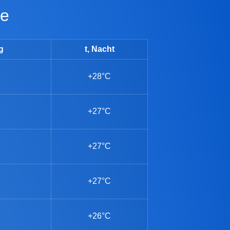
ge
g
t, Nacht
+28°C
+27°C
+27°C
+27°C
+26°C