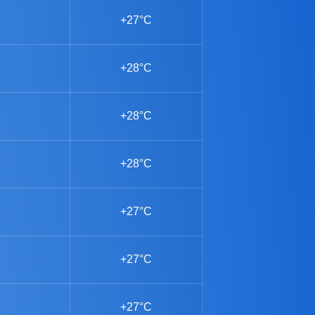
+27°C
+28°C
+28°C
+28°C
+27°C
+27°C
+27°C