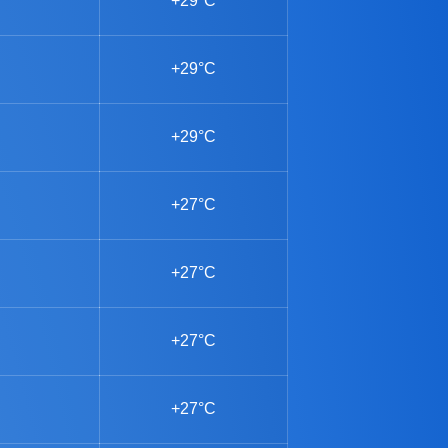
+29°C
+29°C
+29°C
+27°C
+27°C
+27°C
+27°C