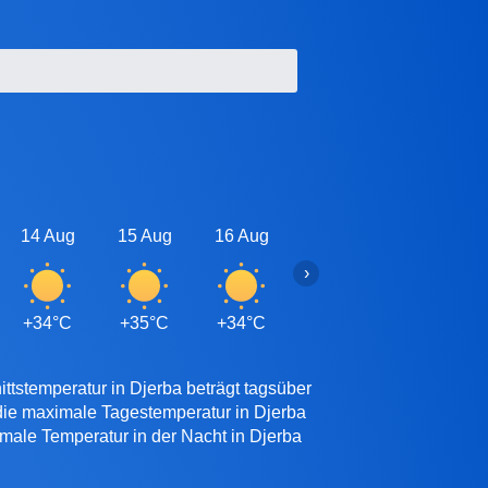
14 Aug
15 Aug
16 Aug
17 Aug
18 Aug
›
+34°C
+35°C
+34°C
+34°C
+34°C
ttstemperatur in Djerba beträgt tagsüber
die maximale Tagestemperatur in Djerba
imale Temperatur in der Nacht in Djerba