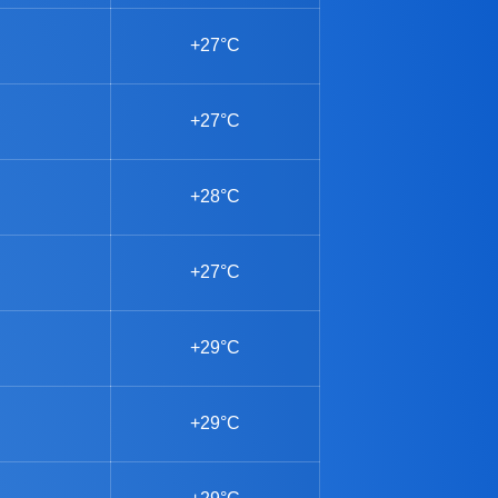
+27°C
+27°C
+28°C
+27°C
+29°C
+29°C