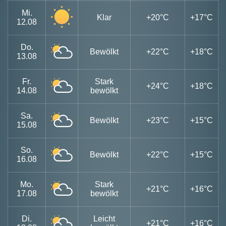
Mi.
Klar
+20°C
+17°C
12.08
Do.
Bewölkt
+22°C
+18°C
13.08
Fr.
Stark
+24°C
+18°C
14.08
bewölkt
Sa.
Bewölkt
+23°C
+15°C
15.08
So.
Bewölkt
+22°C
+15°C
16.08
Mo.
Stark
+21°C
+16°C
17.08
bewölkt
Di.
Leicht
+21°C
+16°C