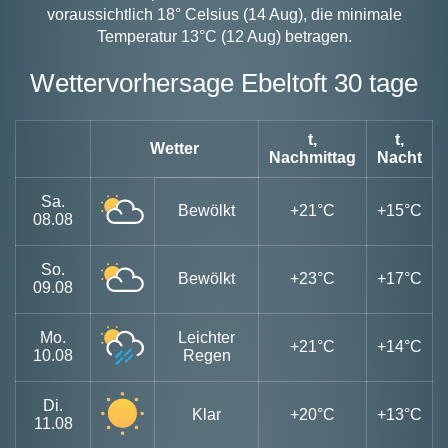
voraussichtlich 18° Celsius (14 Aug), die minimale
Temperatur 13°C (12 Aug) betragen.
Wettervorhersage Ebeltoft 30 tage
t,
t,
Wetter
Nachmittag
Nacht
Sa.
Bewölkt
+21°C
+15°C
08.08
So.
Bewölkt
+23°C
+17°C
09.08
Mo.
Leichter
+21°C
+14°C
10.08
Regen
Di.
Klar
+20°C
+13°C
11.08