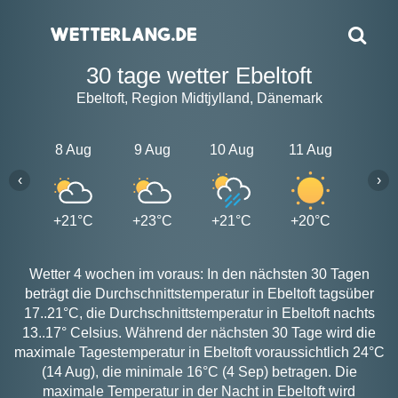
30 tage wetter Ebeltoft
Ebeltoft, Region Midtjylland, Dänemark
8 Aug
9 Aug
10 Aug
11 Aug
12 A
‹
›
+21°C
+23°C
+21°C
+20°C
+20
Wetter 4 wochen im voraus: In den nächsten 30 Tagen
beträgt die Durchschnittstemperatur in Ebeltoft tagsüber
17..21°C, die Durchschnittstemperatur in Ebeltoft nachts
13..17° Celsius. Während der nächsten 30 Tage wird die
maximale Tagestemperatur in Ebeltoft voraussichtlich 24°C
(14 Aug), die minimale 16°C (4 Sep) betragen. Die
maximale Temperatur in der Nacht in Ebeltoft wird