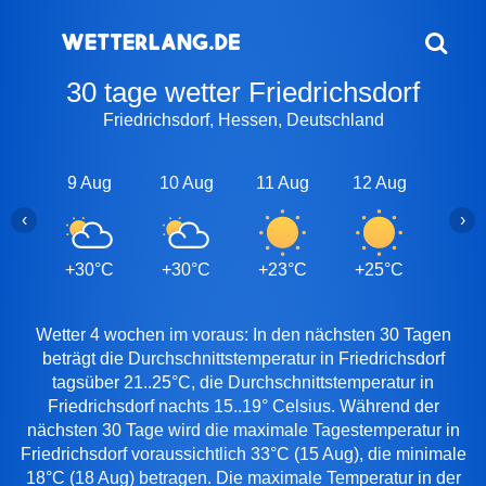
30 tage wetter Friedrichsdorf
Friedrichsdorf, Hessen, Deutschland
9 Aug
10 Aug
11 Aug
12 Aug
13 A
‹
›
+30°C
+30°C
+23°C
+25°C
+28
Wetter 4 wochen im voraus: In den nächsten 30 Tagen
beträgt die Durchschnittstemperatur in Friedrichsdorf
tagsüber 21..25°C, die Durchschnittstemperatur in
Friedrichsdorf nachts 15..19° Celsius. Während der
nächsten 30 Tage wird die maximale Tagestemperatur in
Friedrichsdorf voraussichtlich 33°C (15 Aug), die minimale
18°C (18 Aug) betragen. Die maximale Temperatur in der