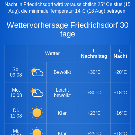
Nacht in Friedrichsdorf wird voraussichtlich 25° Celsius (15
Aug), die minimale Temperatur 14°C (18 Aug) betragen.
Wettervorhersage Friedrichsdorf 30
tage
t,
t,
Wetter
Nachmittag
Nacht
So.
Bewölkt
+30°C
+20°C
09.08
Mo.
Leicht
+30°C
+18°C
10.08
bewölkt
Di.
Klar
+23°C
+16°C
11.08
Mi.
Klar
+25°C
+18°C