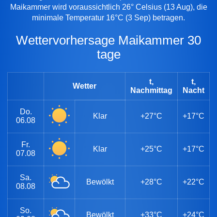
Maikammer wird voraussichtlich 26° Celsius (13 Aug), die
minimale Temperatur 16°C (3 Sep) betragen.
Wettervorhersage Maikammer 30
tage
t,
t,
Wetter
Nachmittag
Nacht
Do.
Klar
+27°C
+17°C
06.08
Fr.
Klar
+25°C
+17°C
07.08
Sa.
Bewölkt
+28°C
+22°C
08.08
So.
Bewölkt
+33°C
+24°C