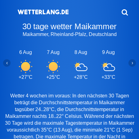
30 tage wetter Maikammer
Maikammer, Rheinland-Pfalz, Deutschland
6 Aug
7 Aug
8 Aug
9 Aug
10 A
‹
›
+27°C
+25°C
+28°C
+33°C
+28
Wetter 4 wochen im voraus: In den nächsten 30 Tagen
beträgt die Durchschnittstemperatur in Maikammer
tagsüber 24..28°C, die Durchschnittstemperatur in
Maikammer nachts 18..22° Celsius. Während der nächsten
30 Tage wird die maximale Tagestemperatur in Maikammer
voraussichtlich 35°C (13 Aug), die minimale 21°C (1 Sep)
betragen. Die maximale Temperatur in der Nacht in