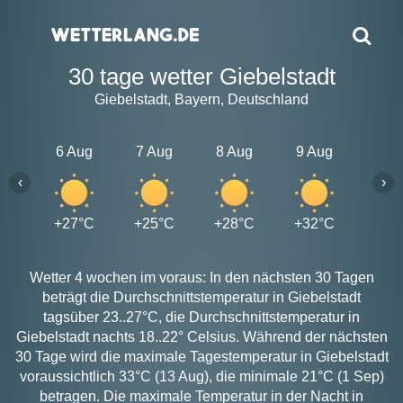
30 tage wetter Giebelstadt
Giebelstadt, Bayern, Deutschland
6 Aug
7 Aug
8 Aug
9 Aug
10 A
‹
›
+27°C
+25°C
+28°C
+32°C
+30
Wetter 4 wochen im voraus: In den nächsten 30 Tagen
beträgt die Durchschnittstemperatur in Giebelstadt
tagsüber 23..27°C, die Durchschnittstemperatur in
Giebelstadt nachts 18..22° Celsius. Während der nächsten
30 Tage wird die maximale Tagestemperatur in Giebelstadt
voraussichtlich 33°C (13 Aug), die minimale 21°C (1 Sep)
betragen. Die maximale Temperatur in der Nacht in