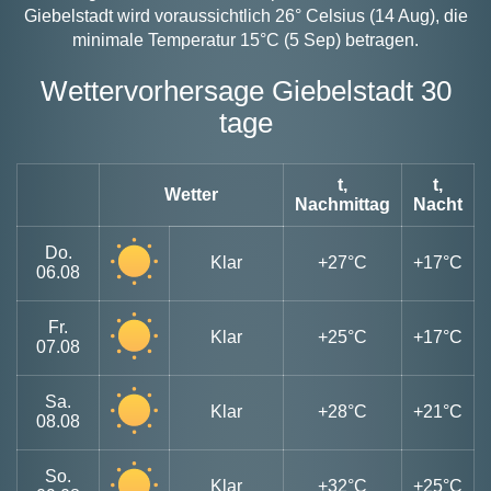
Giebelstadt wird voraussichtlich 26° Celsius (14 Aug), die
minimale Temperatur 15°C (5 Sep) betragen.
Wettervorhersage Giebelstadt 30
tage
t,
t,
Wetter
Nachmittag
Nacht
Do.
Klar
+27°C
+17°C
06.08
Fr.
Klar
+25°C
+17°C
07.08
Sa.
Klar
+28°C
+21°C
08.08
So.
Klar
+32°C
+25°C