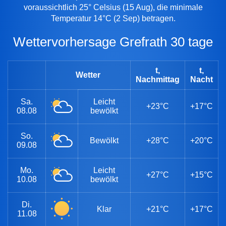
voraussichtlich 25° Celsius (15 Aug), die minimale
Temperatur 14°C (2 Sep) betragen.
Wettervorhersage Grefrath 30 tage
t,
t,
Wetter
Nachmittag
Nacht
Sa.
Leicht
+23°C
+17°C
08.08
bewölkt
So.
Bewölkt
+28°C
+20°C
09.08
Mo.
Leicht
+27°C
+15°C
10.08
bewölkt
Di.
Klar
+21°C
+17°C
11.08