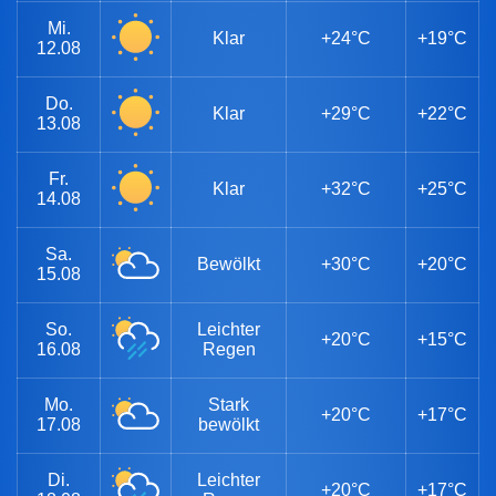
Mi.
Klar
+24°C
+19°C
12.08
Do.
Klar
+29°C
+22°C
13.08
Fr.
Klar
+32°C
+25°C
14.08
Sa.
Bewölkt
+30°C
+20°C
15.08
So.
Leichter
+20°C
+15°C
16.08
Regen
Mo.
Stark
+20°C
+17°C
17.08
bewölkt
Di.
Leichter
+20°C
+17°C