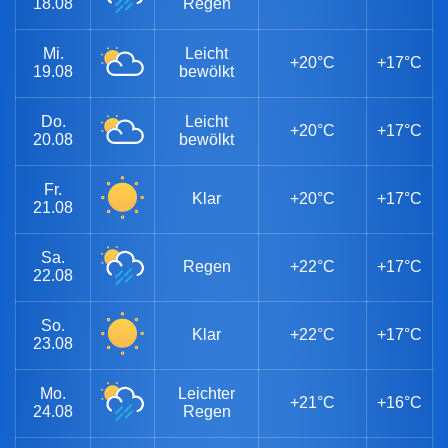
18.08
Regen
Mi.
Leicht
+20°C
+17°C
19.08
bewölkt
Do.
Leicht
+20°C
+17°C
20.08
bewölkt
Fr.
Klar
+20°C
+17°C
21.08
Sa.
Regen
+22°C
+17°C
22.08
So.
Klar
+22°C
+17°C
23.08
Mo.
Leichter
+21°C
+16°C
24.08
Regen