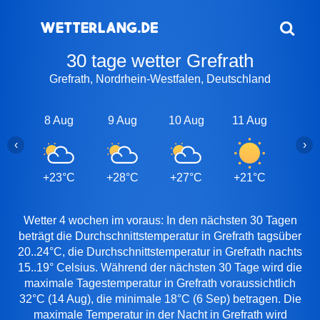
30 tage wetter Grefrath
Grefrath, Nordrhein-Westfalen, Deutschland
8 Aug
9 Aug
10 Aug
11 Aug
12 A
‹
›
+23°C
+28°C
+27°C
+21°C
+24
Wetter 4 wochen im voraus: In den nächsten 30 Tagen
beträgt die Durchschnittstemperatur in Grefrath tagsüber
20..24°C, die Durchschnittstemperatur in Grefrath nachts
15..19° Celsius. Während der nächsten 30 Tage wird die
maximale Tagestemperatur in Grefrath voraussichtlich
32°C (14 Aug), die minimale 18°C (6 Sep) betragen. Die
maximale Temperatur in der Nacht in Grefrath wird