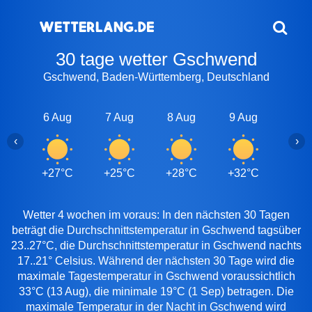
30 tage wetter Gschwend
Gschwend, Baden-Württemberg, Deutschland
6 Aug
7 Aug
8 Aug
9 Aug
10 A
‹
›
+27°C
+25°C
+28°C
+32°C
+26
Wetter 4 wochen im voraus: In den nächsten 30 Tagen
beträgt die Durchschnittstemperatur in Gschwend tagsüber
23..27°C, die Durchschnittstemperatur in Gschwend nachts
17..21° Celsius. Während der nächsten 30 Tage wird die
maximale Tagestemperatur in Gschwend voraussichtlich
33°C (13 Aug), die minimale 19°C (1 Sep) betragen. Die
maximale Temperatur in der Nacht in Gschwend wird