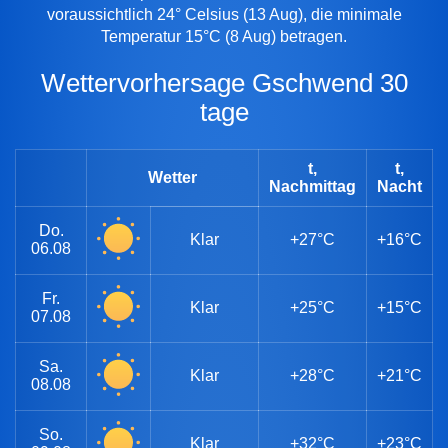
voraussichtlich 24° Celsius (13 Aug), die minimale
Temperatur 15°C (8 Aug) betragen.
Wettervorhersage Gschwend 30
tage
t,
t,
Wetter
Nachmittag
Nacht
Do.
Klar
+27°C
+16°C
06.08
Fr.
Klar
+25°C
+15°C
07.08
Sa.
Klar
+28°C
+21°C
08.08
So.
Klar
+32°C
+23°C