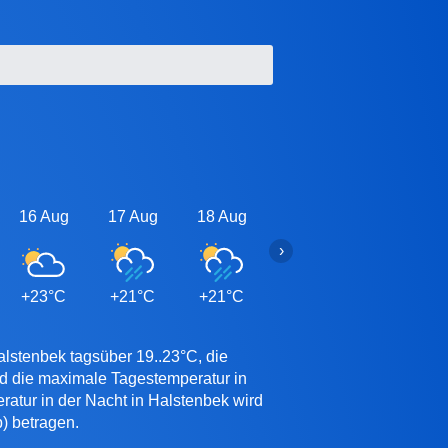
16 Aug
17 Aug
18 Aug
19 Aug
20 Aug
›
+23°C
+21°C
+21°C
+21°C
+21°C
alstenbek tagsüber 19..23°C, die
rd die maximale Tagestemperatur in
atur in der Nacht in Halstenbek wird
) betragen.