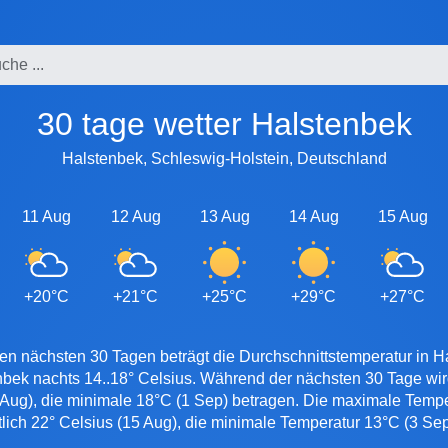
30 tage wetter Halstenbek
Halstenbek, Schleswig-Holstein, Deutschland
11 Aug
12 Aug
13 Aug
14 Aug
15 Aug
+20°C
+21°C
+25°C
+29°C
+27°C
en nächsten 30 Tagen beträgt die Durchschnittstemperatur in H
nbek nachts 14..18° Celsius. Während der nächsten 30 Tage wi
 Aug), die minimale 18°C (1 Sep) betragen. Die maximale Temper
tlich 22° Celsius (15 Aug), die minimale Temperatur 13°C (3 Sep