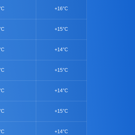
°C
+16°C
°C
+15°C
°C
+14°C
°C
+15°C
°C
+14°C
°C
+15°C
°C
+14°C