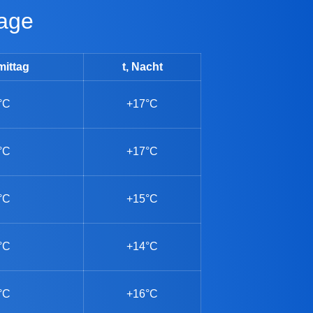
tage
mittag
t, Nacht
°C
+17°C
°C
+17°C
°C
+15°C
°C
+14°C
°C
+16°C