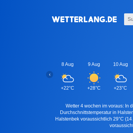
8 Aug
9 Aug
10 Aug
‹
+22°C
+28°C
+23°C
Wetter 4 wochen im voraus: In d
Durchschnittstemperatur in Halste
Halstenbek voraussichtlich 29°C (14
voraussich