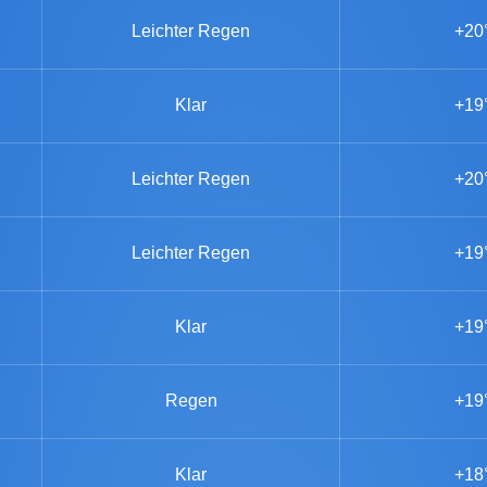
Leichter Regen
+20
Klar
+19
Leichter Regen
+20
Leichter Regen
+19
Klar
+19
Regen
+19
Klar
+18