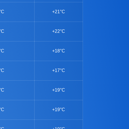
°C
+21°C
°C
+22°C
°C
+18°C
°C
+17°C
°C
+19°C
°C
+19°C