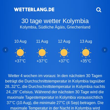
30 tage wetter Kolymbia
Kolymbia, Südliche Ägäis, Griechenland
10 Aug
11 Aug
12 Aug
13 Aug
14 A
‹
›
+37°C
+37°C
+37°C
+35°C
+34
Wetter 4 wochen im voraus: In den nächsten 30 Tagen
beträgt die Durchschnittstemperatur in Kolymbia tagsüber
28..32°C, die Durchschnittstemperatur in Kolymbia nachts
24..28° Celsius. Während der nächsten 30 Tage wird die
maximale Tagestemperatur in Kolymbia voraussichtlich
37°C (10 Aug), die minimale 27°C (4 Sep) betragen. Die
maximale Temperatur in der Nacht in Kolymbia wird