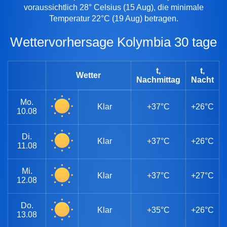
voraussichtlich 28° Celsius (15 Aug), die minimale
Temperatur 22°C (19 Aug) betragen.
Wettervorhersage Kolymbia 30 tage
t,
t,
Wetter
Nachmittag
Nacht
Mo.
Klar
+37°C
+26°C
10.08
Di.
Klar
+37°C
+26°C
11.08
Mi.
Klar
+37°C
+27°C
12.08
Do.
Klar
+35°C
+26°C
13.08