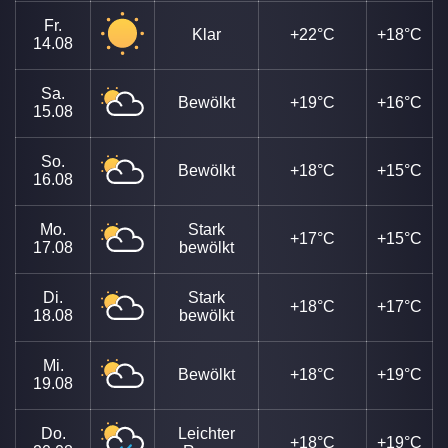
Fr.
Klar
+22°C
+18°C
14.08
Sa.
Bewölkt
+19°C
+16°C
15.08
So.
Bewölkt
+18°C
+15°C
16.08
Mo.
Stark
+17°C
+15°C
17.08
bewölkt
Di.
Stark
+18°C
+17°C
18.08
bewölkt
Mi.
Bewölkt
+18°C
+19°C
19.08
Do.
Leichter
+18°C
+19°C