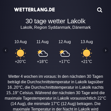
30 tage wetter Lakolk
Lakolk, Region Syddanmark, Dänemark
10 Aug
11 Aug
12 Aug
13 Aug
14 A
‹
›
+20°C
+18°C
+17°C
+21°C
+22
Wetter 4 wochen im voraus: In den nächsten 30 Tagen
beträgt die Durchschnittstemperatur in Lakolk tagsüber
16..20°C, die Durchschnittstemperatur in Lakolk nachts
15..19° Celsius. Während der nächsten 30 Tage wird die
maximale Tagestemperatur in Lakolk voraussichtlich 22°C
(14 Aug), die minimale 17°C (12 Aug) betragen. Die
maximale Temperatur in der Nacht in Lakolk wird