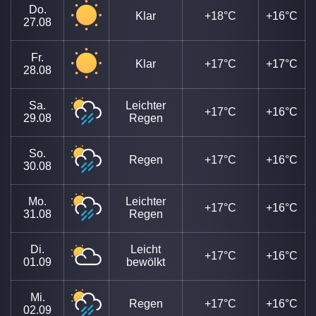
Do.
Klar
+18°C
+16°C
27.08
Fr.
Klar
+17°C
+17°C
28.08
Sa.
Leichter
+17°C
+16°C
29.08
Regen
So.
Regen
+17°C
+16°C
30.08
Mo.
Leichter
+17°C
+16°C
31.08
Regen
Di.
Leicht
+17°C
+16°C
01.09
bewölkt
Mi.
Regen
+17°C
+16°C
02.09