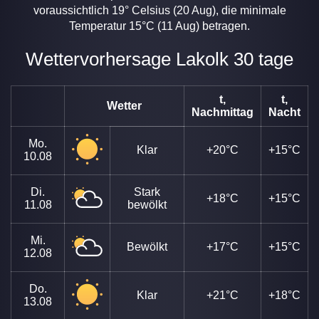
voraussichtlich 19° Celsius (20 Aug), die minimale
Temperatur 15°C (11 Aug) betragen.
Wettervorhersage Lakolk 30 tage
t,
t,
Wetter
Nachmittag
Nacht
Mo.
Klar
+20°C
+15°C
10.08
Di.
Stark
+18°C
+15°C
11.08
bewölkt
Mi.
Bewölkt
+17°C
+15°C
12.08
Do.
Klar
+21°C
+18°C
13.08