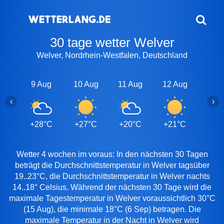
30 tage wetter Welver
Welver, Nordrhein-Westfalen, Deutschland
9 Aug
10 Aug
11 Aug
12 Aug
13 A
‹
›
+28°C
+27°C
+20°C
+21°C
+25
Wetter 4 wochen im voraus: In den nächsten 30 Tagen
beträgt die Durchschnittstemperatur in Welver tagsüber
19..23°C, die Durchschnittstemperatur in Welver nachts
14..18° Celsius. Während der nächsten 30 Tage wird die
maximale Tagestemperatur in Welver voraussichtlich 30°C
(15 Aug), die minimale 18°C (6 Sep) betragen. Die
maximale Temperatur in der Nacht in Welver wird