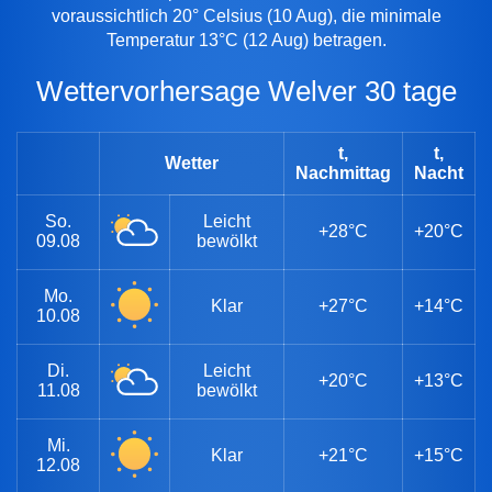
voraussichtlich 20° Celsius (10 Aug), die minimale
Temperatur 13°C (12 Aug) betragen.
Wettervorhersage Welver 30 tage
t,
t,
Wetter
Nachmittag
Nacht
So.
Leicht
+28°C
+20°C
09.08
bewölkt
Mo.
Klar
+27°C
+14°C
10.08
Di.
Leicht
+20°C
+13°C
11.08
bewölkt
Mi.
Klar
+21°C
+15°C
12.08