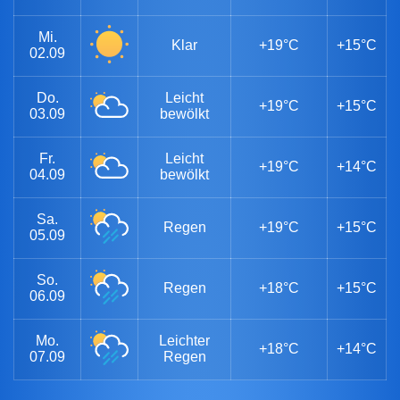
Mi.
Klar
+19°C
+15°C
02.09
Do.
Leicht
+19°C
+15°C
03.09
bewölkt
Fr.
Leicht
+19°C
+14°C
04.09
bewölkt
Sa.
Regen
+19°C
+15°C
05.09
So.
Regen
+18°C
+15°C
06.09
Mo.
Leichter
+18°C
+14°C
07.09
Regen