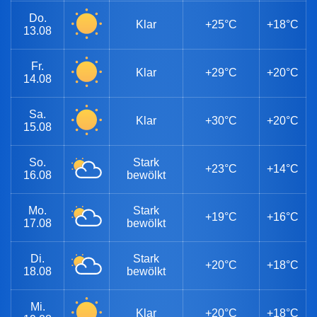
Do.
Klar
+25°C
+18°C
13.08
Fr.
Klar
+29°C
+20°C
14.08
Sa.
Klar
+30°C
+20°C
15.08
So.
Stark
+23°C
+14°C
16.08
bewölkt
Mo.
Stark
+19°C
+16°C
17.08
bewölkt
Di.
Stark
+20°C
+18°C
18.08
bewölkt
Mi.
Klar
+20°C
+18°C