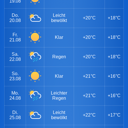
19.08
Do.
Leicht
+20°C
+18°C
20.08
bewölkt
Fr.
Klar
+20°C
+18°C
21.08
Sa.
Regen
+20°C
+18°C
22.08
So.
Klar
+21°C
+16°C
23.08
Mo.
Leichter
+21°C
+16°C
24.08
Regen
Di.
Leicht
+22°C
+17°C
25.08
bewölkt