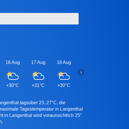
16 Aug
17 Aug
18 Aug
19 Aug
20 Aug
›
+30°C
+31°C
+30°C
+30°C
+30°C
angenthal tagsüber 23..27°C, die
 maximale Tagestemperatur in Langenthal
t in Langenthal wird voraussichtlich 25°
n.