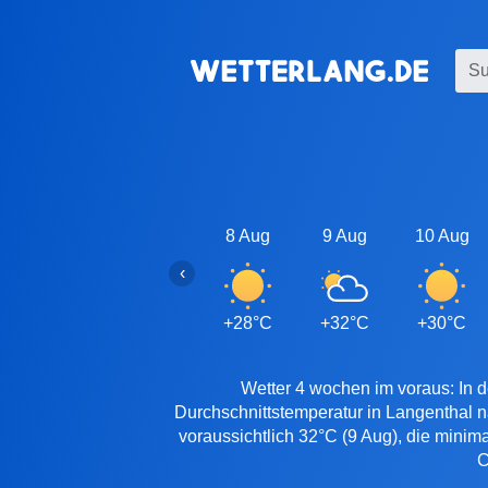
8 Aug
9 Aug
10 Aug
‹
+28°C
+32°C
+30°C
Wetter 4 wochen im voraus: In d
Durchschnittstemperatur in Langenthal 
voraussichtlich 32°C (9 Aug), die minim
C