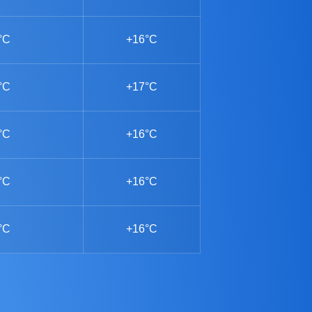
°C
+16°C
°C
+17°C
°C
+16°C
°C
+16°C
°C
+16°C
e