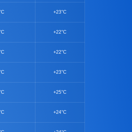
°C
+23°C
°C
+22°C
°C
+22°C
°C
+23°C
°C
+25°C
°C
+24°C