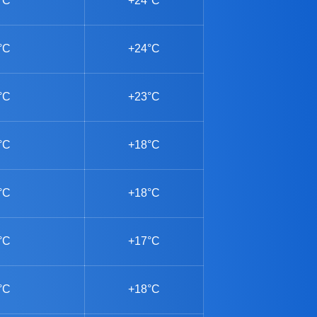
°C
+24°C
°C
+24°C
°C
+23°C
°C
+18°C
°C
+18°C
°C
+17°C
°C
+18°C