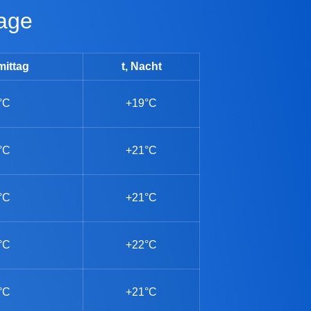
tage
mittag
t, Nacht
°C
+19°C
°C
+21°C
°C
+21°C
°C
+22°C
°C
+21°C