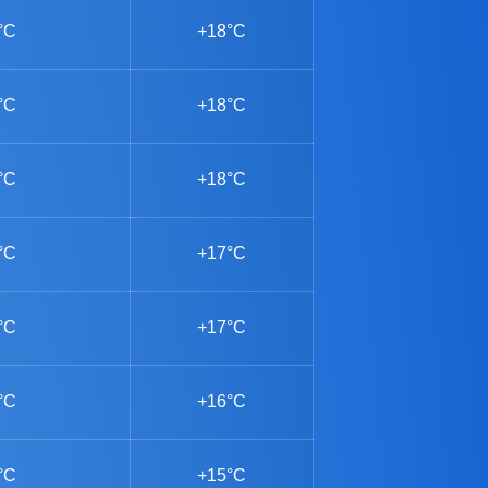
°C
+18°C
°C
+18°C
°C
+18°C
°C
+17°C
°C
+17°C
°C
+16°C
°C
+15°C