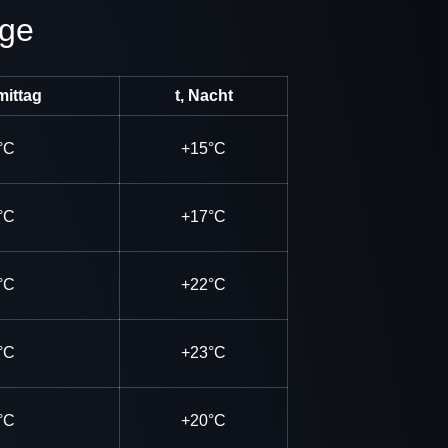
age
mittag
t, Nacht
°C
+15°C
°C
+17°C
°C
+22°C
°C
+23°C
°C
+20°C