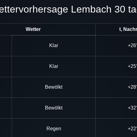
Wettervorhersage Lembach 30 t
Wetter
t, Nach
Klar
+26
Klar
+25
Bewölkt
+28
Bewölkt
+32
Regen
+22