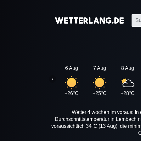
6 Aug
7 Aug
8 Aug
‹
+26°C
+25°C
+28°C
Wetter 4 wochen im voraus: In
Durchschnittstemperatur in Lembach n
voraussichtlich 34°C (13 Aug), die mini
C