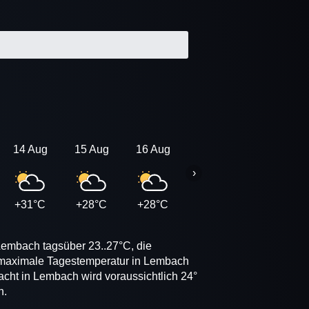
14 Aug
15 Aug
16 Aug
17 Aug
18 Aug
›
+31°C
+28°C
+28°C
+28°C
+27°C
Lembach tagsüber 23..27°C, die
e maximale Tagestemperatur in Lembach
acht in Lembach wird voraussichtlich 24°
n.