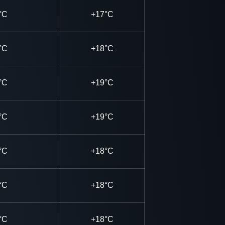
°C
+17°C
°C
+18°C
°C
+19°C
°C
+19°C
°C
+18°C
°C
+18°C
°C
+18°C