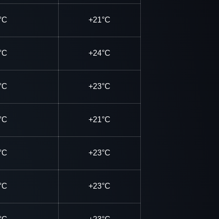
°C
+21°C
°C
+24°C
°C
+23°C
°C
+21°C
°C
+23°C
°C
+23°C