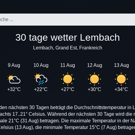
30 tage wetter Lembach
Lembach, Grand Est, Frankreich
9 Aug
10 Aug
11 Aug
12 Aug
13 Aug
+32°C
+22°C
+27°C
+30°C
+34°C
 den nächsten 30 Tagen beträgt die Durchschnittstemperatur in 
achts 17..21° Celsius. Während der nächsten 30 Tage wird di
male 21°C (31 Aug) betragen. Die maximale Temperatur in der N
elsius (13 Aug), die minimale Temperatur 15°C (7 Aug) betrage