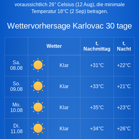
voraussichtlich 26° Celsius (12 Aug), die minimale
Temperatur 18°C (2 Sep) betragen.
Wettervorhersage Karlovac 30 tage
t,
t,
Wetter
Nachmittag
Nacht
Sa.
Klar
+31°C
+22°C
08.08
So.
Klar
+33°C
+21°C
09.08
Mo.
Klar
+35°C
+23°C
10.08
Di.
Klar
+34°C
+26°C
11.08