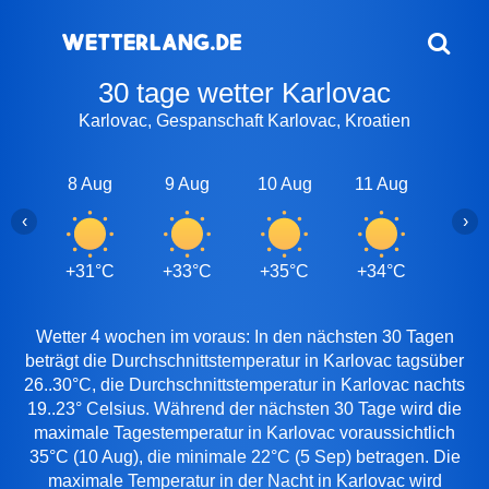
30 tage wetter Karlovac
Karlovac, Gespanschaft Karlovac, Kroatien
8 Aug
9 Aug
10 Aug
11 Aug
12 A
‹
›
+31°C
+33°C
+35°C
+34°C
+30
Wetter 4 wochen im voraus: In den nächsten 30 Tagen
beträgt die Durchschnittstemperatur in Karlovac tagsüber
26..30°C, die Durchschnittstemperatur in Karlovac nachts
19..23° Celsius. Während der nächsten 30 Tage wird die
maximale Tagestemperatur in Karlovac voraussichtlich
35°C (10 Aug), die minimale 22°C (5 Sep) betragen. Die
maximale Temperatur in der Nacht in Karlovac wird