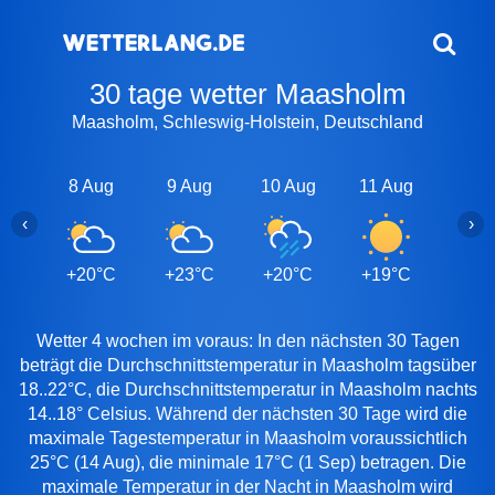
30 tage wetter Maasholm
Maasholm, Schleswig-Holstein, Deutschland
8 Aug
9 Aug
10 Aug
11 Aug
12 A
‹
›
+20°C
+23°C
+20°C
+19°C
+18
Wetter 4 wochen im voraus: In den nächsten 30 Tagen
beträgt die Durchschnittstemperatur in Maasholm tagsüber
18..22°C, die Durchschnittstemperatur in Maasholm nachts
14..18° Celsius. Während der nächsten 30 Tage wird die
maximale Tagestemperatur in Maasholm voraussichtlich
25°C (14 Aug), die minimale 17°C (1 Sep) betragen. Die
maximale Temperatur in der Nacht in Maasholm wird