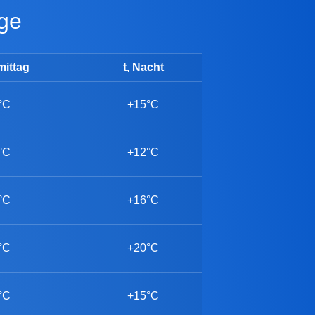
age
mittag
t, Nacht
°C
+15°C
°C
+12°C
°C
+16°C
°C
+20°C
°C
+15°C