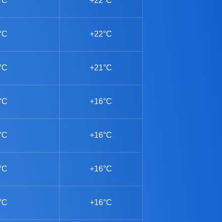
°C
+22°C
°C
+22°C
°C
+21°C
°C
+16°C
°C
+16°C
°C
+16°C
°C
+16°C