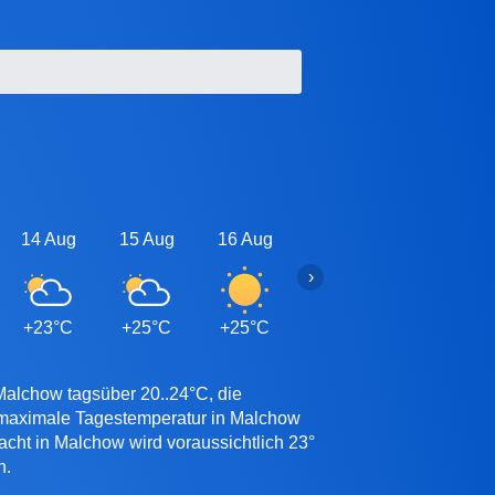
14 Aug
15 Aug
16 Aug
17 Aug
18 Aug
›
+23°C
+25°C
+25°C
+25°C
+24°C
Malchow tagsüber 20..24°C, die
e maximale Tagestemperatur in Malchow
acht in Malchow wird voraussichtlich 23°
n.