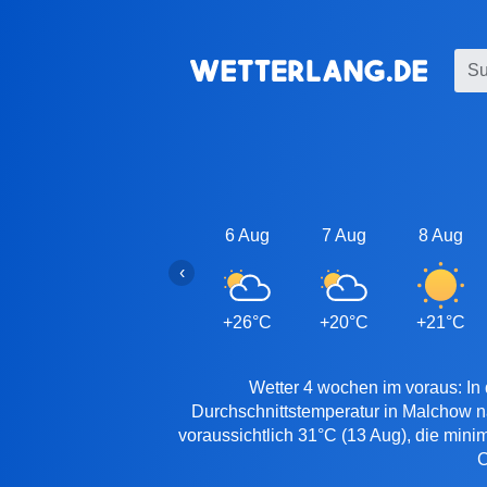
6 Aug
7 Aug
8 Aug
‹
+26°C
+20°C
+21°C
Wetter 4 wochen im voraus: In
Durchschnittstemperatur in Malchow n
voraussichtlich 31°C (13 Aug), die mini
C