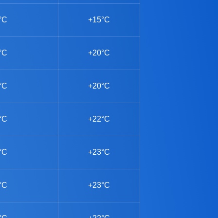
°C
+15°C
°C
+20°C
°C
+20°C
°C
+22°C
°C
+23°C
°C
+23°C