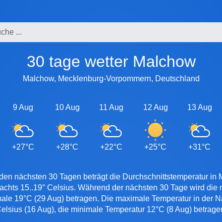
30 tage wetter Malchow
Malchow, Mecklenburg-Vorpommern, Deutschland
9 Aug
10 Aug
11 Aug
12 Aug
13 Aug
+27°C
+28°C
+22°C
+25°C
+31°C
 den nächsten 30 Tagen beträgt die Durchschnittstemperatur in 
achts 15..19° Celsius. Während der nächsten 30 Tage wird di
male 19°C (29 Aug) betragen. Die maximale Temperatur in der N
elsius (16 Aug), die minimale Temperatur 12°C (8 Aug) betrage