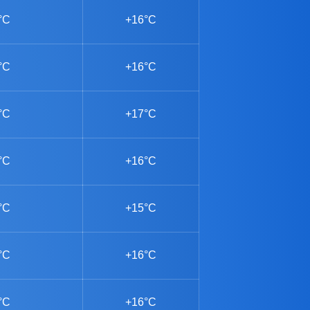
°C
+16°C
°C
+16°C
°C
+17°C
°C
+16°C
°C
+15°C
°C
+16°C
°C
+16°C