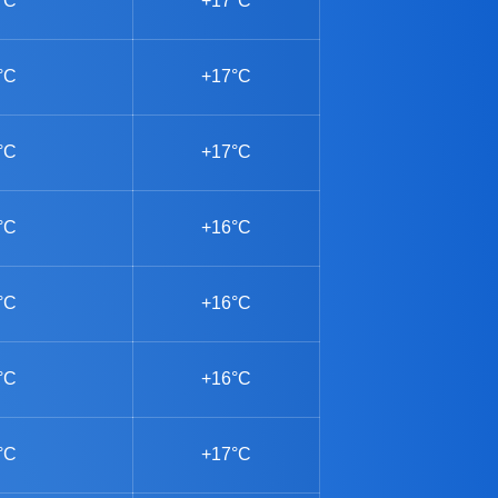
°C
+17°C
°C
+17°C
°C
+17°C
°C
+16°C
°C
+16°C
°C
+16°C
°C
+17°C