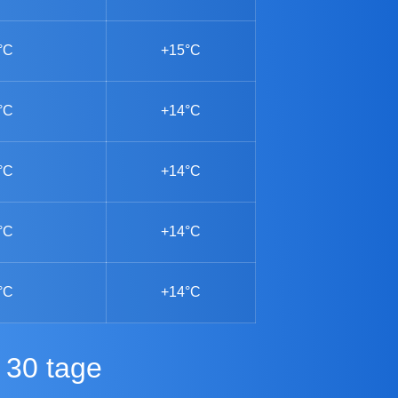
°C
+15°C
°C
+14°C
°C
+14°C
°C
+14°C
°C
+14°C
 30 tage