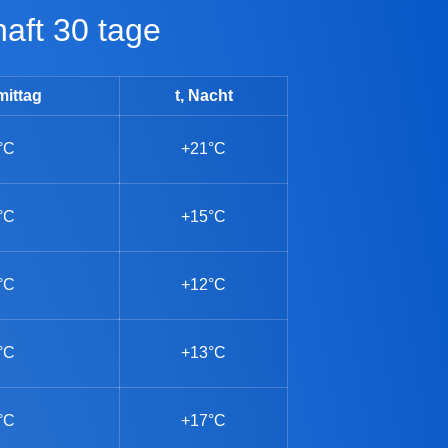
aft 30 tage
mittag
t, Nacht
°C
+21°C
°C
+15°C
°C
+12°C
°C
+13°C
°C
+17°C