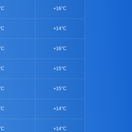
°C
+16°C
°C
+14°C
°C
+16°C
°C
+15°C
°C
+15°C
°C
+14°C
°C
+14°C