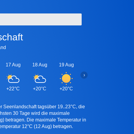
schaft
and
17 Aug
18 Aug
19 Aug
20 Aug
21 Aug
›
+22°C
+20°C
+20°C
+20°C
+20°C
r Seenlandschaft tagsüber 19..23°C, die
chsten 30 Tage wird die maximale
ug) betragen. Die maximale Temperatur in
Temperatur 12°C (12 Aug) betragen.