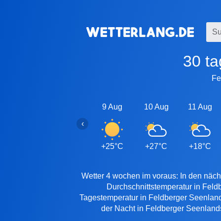
30 t
Fe
9 Aug
10 Aug
11 Aug
‹
+25°C
+27°C
+18°C
Wetter 4 wochen im voraus: In den näch
Durchschnittstemperatur in Feld
Tagestemperatur in Feldberger Seenlands
der Nacht in Feldberger Seenlands