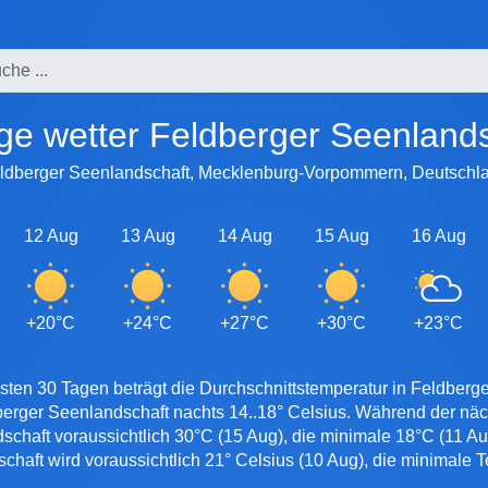
age wetter Feldberger Seenland
ldberger Seenlandschaft, Mecklenburg-Vorpommern, Deutschl
12 Aug
13 Aug
14 Aug
15 Aug
16 Aug
+20°C
+24°C
+27°C
+30°C
+23°C
sten 30 Tagen beträgt die Durchschnittstemperatur in Feldberge
berger Seenlandschaft nachts 14..18° Celsius. Während der nä
chaft voraussichtlich 30°C (15 Aug), die minimale 18°C (11 A
chaft wird voraussichtlich 21° Celsius (10 Aug), die minimale 