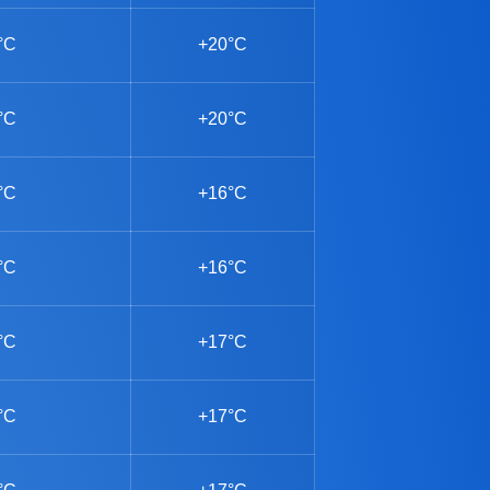
°C
+20°C
°C
+20°C
°C
+16°C
°C
+16°C
°C
+17°C
°C
+17°C