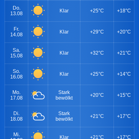
Do.
Klar
+25°C
+18°C
13.08
Fr.
Klar
+29°C
+20°C
14.08
Sa.
Klar
+32°C
+21°C
15.08
So.
Klar
+25°C
+14°C
16.08
Mo.
Stark
+20°C
+15°C
17.08
bewölkt
Di.
Stark
+21°C
+17°C
18.08
bewölkt
Mi.
Klar
+21°C
+17°C