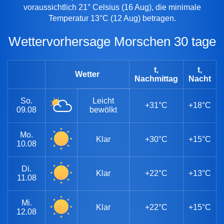
voraussichtlich 21° Celsius (16 Aug), die minimale
Temperatur 13°C (12 Aug) betragen.
Wettervorhersage Morschen 30 tage
t,
t,
Wetter
Nachmittag
Nacht
So.
Leicht
+31°C
+18°C
09.08
bewölkt
Mo.
Klar
+30°C
+15°C
10.08
Di.
Klar
+22°C
+13°C
11.08
Mi.
Klar
+22°C
+15°C
12.08