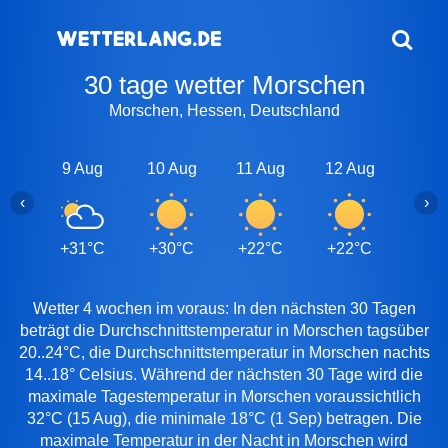
30 tage wetter Morschen
Morschen, Hessen, Deutschland
9 Aug
10 Aug
11 Aug
12 Aug
13 A
‹
›
+31°C
+30°C
+22°C
+22°C
+25
Wetter 4 wochen im voraus: In den nächsten 30 Tagen
beträgt die Durchschnittstemperatur in Morschen tagsüber
20..24°C, die Durchschnittstemperatur in Morschen nachts
14..18° Celsius. Während der nächsten 30 Tage wird die
maximale Tagestemperatur in Morschen voraussichtlich
32°C (15 Aug), die minimale 18°C (1 Sep) betragen. Die
maximale Temperatur in der Nacht in Morschen wird