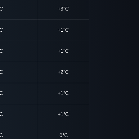
°C
+3°C
°C
+1°C
°C
+1°C
°C
+2°C
°C
+1°C
°C
+1°C
°C
0°C