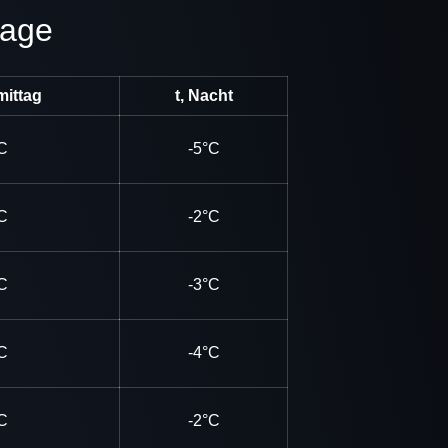
tage
mittag
t, Nacht
C
-5°C
C
-2°C
C
-3°C
C
-4°C
C
-2°C