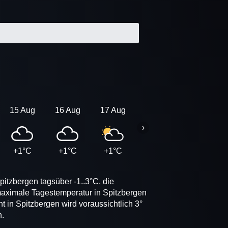
15 Aug
16 Aug
17 Aug
18 Aug
19 Aug
›
+1°C
+1°C
+1°C
+1°C
+1°C
itzbergen tagsüber -1..3°C, die
 maximale Tagestemperatur in Spitzbergen
t in Spitzbergen wird voraussichtlich 3°
n.