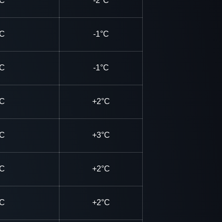
°C
-2°C
°C
-1°C
°C
-1°C
°C
+2°C
°C
+3°C
°C
+2°C
°C
+2°C