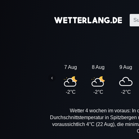
7 Aug
8 Aug
9 Aug
‹
-2°C
-2°C
-2°C
Wetter 4 wochen im voraus: In 
Durchschnittstemperatur in Spitzbergen 
voraussichtlich 4°C (22 Aug), die minim
C