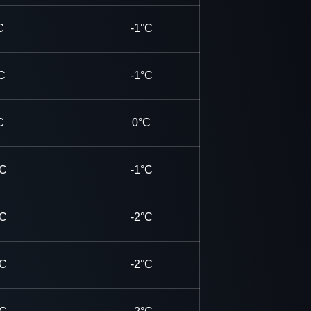
C
-1°C
C
-1°C
C
0°C
°C
-1°C
°C
-2°C
°C
-2°C