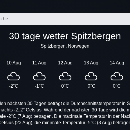
30 tage wetter Spitzbergen
Spitzbergen, Norwegen
10 Aug
11 Aug
12 Aug
13 Aug
14 Aug
-2°C
-1°C
0°C
0°C
0°C
den nächsten 30 Tagen beträgt die Durchschnittstemperatur in Sp
nachts -2..2° Celsius. Während der nächsten 30 Tage wird die
ale -2°C (7 Aug) betragen. Die maximale Temperatur in der Nach
elsius (23 Aug), die minimale Temperatur -5°C (8 Aug) betrage