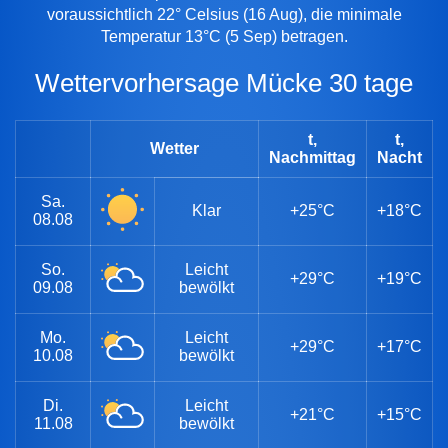
voraussichtlich 22° Celsius (16 Aug), die minimale
Temperatur 13°C (5 Sep) betragen.
Wettervorhersage Mücke 30 tage
t,
t,
Wetter
Nachmittag
Nacht
Sa.
Klar
+25°C
+18°C
08.08
So.
Leicht
+29°C
+19°C
09.08
bewölkt
Mo.
Leicht
+29°C
+17°C
10.08
bewölkt
Di.
Leicht
+21°C
+15°C
11.08
bewölkt