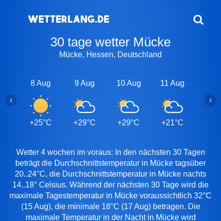
30 tage wetter Mücke
Mücke, Hessen, Deutschland
8 Aug
9 Aug
10 Aug
11 Aug
12 A
‹
›
+25°C
+29°C
+29°C
+21°C
+24
Wetter 4 wochen im voraus: In den nächsten 30 Tagen
beträgt die Durchschnittstemperatur in Mücke tagsüber
20..24°C, die Durchschnittstemperatur in Mücke nachts
14..18° Celsius. Während der nächsten 30 Tage wird die
maximale Tagestemperatur in Mücke voraussichtlich 32°C
(15 Aug), die minimale 18°C (17 Aug) betragen. Die
maximale Temperatur in der Nacht in Mücke wird