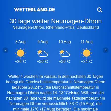
30 tage wetter Neumagen-Dhron
Neumagen-Dhron, Rheinland-Pfalz, Deutschland
8 Aug
9 Aug
10 Aug
11 Aug
12 A
‹
›
+26°C
+30°C
+30°C
+24°C
+27
Wetter 4 wochen im voraus: In den nächsten 30 Tagen
beträgt die Durchschnittstemperatur in Neumagen-Dhron
tagsüber 20..24°C, die Durchschnittstemperatur in
Neumagen-Dhron nachts 14..18° Celsius. Während der
nächsten 30 Tage wird die maximale Tagestemperatur in
Neumagen-Dhron voraussichtlich 33°C (15 Aug), die
minimale 17°C (17 Aug) betragen. Die maximale