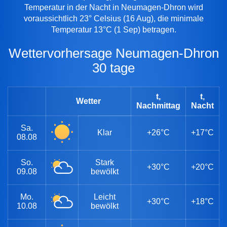
Temperatur in der Nacht in Neumagen-Dhron wird
voraussichtlich 23° Celsius (16 Aug), die minimale
Temperatur 13°C (1 Sep) betragen.
Wettervorhersage Neumagen-Dhron
30 tage
t,
t,
Wetter
Nachmittag
Nacht
Sa.
Klar
+26°C
+17°C
08.08
So.
Stark
+30°C
+20°C
09.08
bewölkt
Mo.
Leicht
+30°C
+18°C
10.08
bewölkt