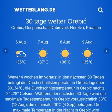
30 tage wetter Orebić
Orebić, Gespanschaft Dubrovnik-Neretva, Kroatien
6 Aug
7 Aug
8 Aug
9 Aug
10 A
‹
›
+36°C
+37°C
+36°C
+35°C
+35
Wetter 4 wochen im voraus: In den nächsten 30 Tagen
beträgt die Durchschnittstemperatur in Orebić tagsüber
30..34°C, die Durchschnittstemperatur in Orebić nachts
24..28° Celsius. Während der nächsten 30 Tage wird die
maximale Tagestemperatur in Orebić voraussichtlich 38°C
(13 Aug), die minimale 26°C (4 Sep) betragen. Die
maximale Temperatur in der Nacht in Orebić wird