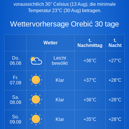
voraussichtlich 30° Celsius (13 Aug), die minimale
Temperatur 23°C (30 Aug) betragen.
Wettervorhersage Orebić 30 tage
t,
t,
Wetter
Nachmittag
Nacht
Do.
Leicht
+36°C
+27°C
06.08
bewölkt
Fr.
Klar
+37°C
+28°C
07.08
Sa.
Klar
+36°C
+28°C
08.08
So.
Klar
+35°C
+28°C
09.08