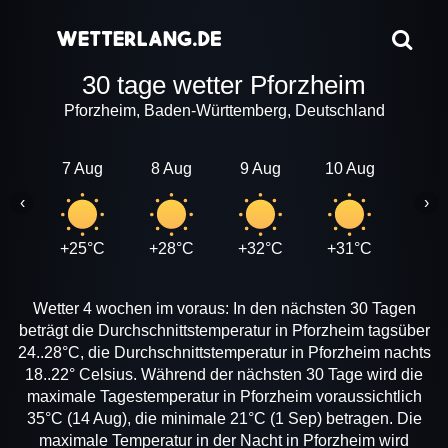
30 tage wetter Pforzheim
Pforzheim, Baden-Württemberg, Deutschland
7 Aug
8 Aug
9 Aug
10 Aug
11 A
‹
›
+25°C
+28°C
+32°C
+31°C
+28
Wetter 4 wochen im voraus: In den nächsten 30 Tagen
beträgt die Durchschnittstemperatur in Pforzheim tagsüber
24..28°C, die Durchschnittstemperatur in Pforzheim nachts
18..22° Celsius. Während der nächsten 30 Tage wird die
maximale Tagestemperatur in Pforzheim voraussichtlich
35°C (14 Aug), die minimale 21°C (1 Sep) betragen. Die
maximale Temperatur in der Nacht in Pforzheim wird