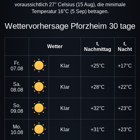
voraussichtlich 27° Celsius (15 Aug), die minimale
Temperatur 16°C (5 Sep) betragen.
Wettervorhersage Pforzheim 30 tage
t,
t,
Wetter
Nachmittag
Nacht
Fr.
Klar
+25°C
+17°C
07.08
Sa.
Klar
+28°C
+22°C
08.08
So.
Klar
+32°C
+23°C
09.08
Mo.
Klar
+31°C
+23°C
10.08