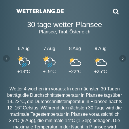
30 tage wetter Plansee
Plansee, Tirol, Österreich
6 Aug
7 Aug
8 Aug
9 Aug
10 A
‹
›
+18°C
+19°C
+22°C
+25°C
+16
Wetter 4 wochen im voraus: In den nächsten 30 Tagen
beträgt die Durchschnittstemperatur in Plansee tagsüber
18..22°C, die Durchschnittstemperatur in Plansee nachts
12..16° Celsius. Während der nächsten 30 Tage wird die
maximale Tagestemperatur in Plansee voraussichtlich
25°C (9 Aug), die minimale 14°C (1 Sep) betragen. Die
maximale Temperatur in der Nacht in Plansee wird