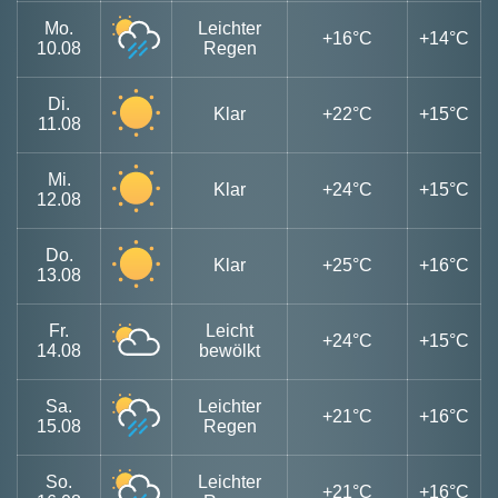
Mo.
Leichter
+16°C
+14°C
10.08
Regen
Di.
Klar
+22°C
+15°C
11.08
Mi.
Klar
+24°C
+15°C
12.08
Do.
Klar
+25°C
+16°C
13.08
Fr.
Leicht
+24°C
+15°C
14.08
bewölkt
Sa.
Leichter
+21°C
+16°C
15.08
Regen
So.
Leichter
+21°C
+16°C