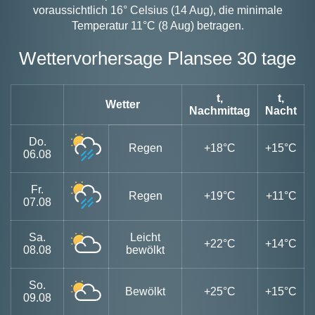
voraussichtlich 16° Celsius (14 Aug), die minimale
Temperatur 11°C (8 Aug) betragen.
Wettervorhersage Plansee 30 tage
t,
t,
Wetter
Nachmittag
Nacht
Do.
Regen
+18°C
+15°C
06.08
Fr.
Regen
+19°C
+11°C
07.08
Sa.
Leicht
+22°C
+14°C
08.08
bewölkt
So.
Bewölkt
+25°C
+15°C
09.08