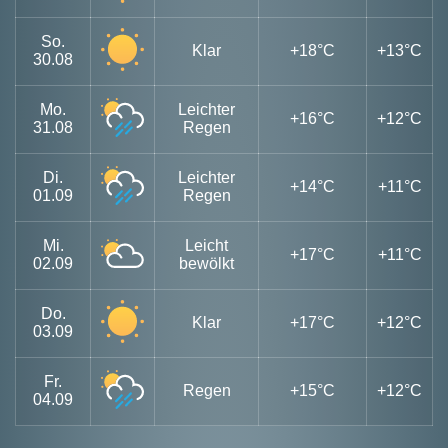
So.
Klar
+18°C
+13°C
30.08
Mo.
Leichter
+16°C
+12°C
31.08
Regen
Di.
Leichter
+14°C
+11°C
01.09
Regen
Mi.
Leicht
+17°C
+11°C
02.09
bewölkt
Do.
Klar
+17°C
+12°C
03.09
Fr.
Regen
+15°C
+12°C
04.09