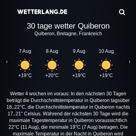
30 tage wetter Quiberon
Quiberon, Bretagne, Frankreich
7 Aug
8 Aug
9 Aug
10 Aug
11 A
‹
›
+19°C
+20°C
+19°C
+19°C
+22
Wetter 4 wochen im voraus: In den nächsten 30 Tagen
beträgt die Durchschnittstemperatur in Quiberon tagsüber
18..22°C, die Durchschnittstemperatur in Quiberon nachts
17..21° Celsius. Während der nächsten 30 Tage wird die
maximale Tagestemperatur in Quiberon voraussichtlich
22°C (11 Aug), die minimale 19°C (7 Aug) betragen. Die
maximale Temperatur in der Nacht in Quiberon wird