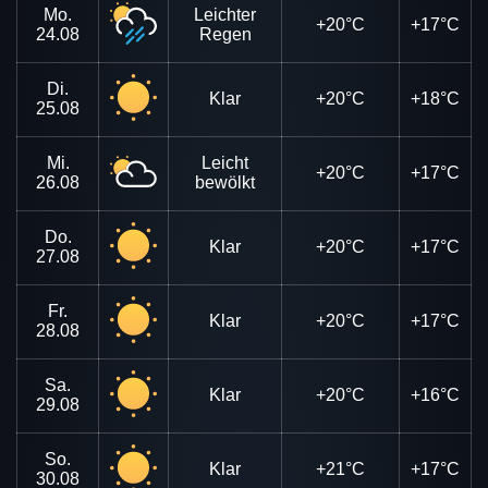
Mo.
Leichter
+20°C
+17°C
24.08
Regen
Di.
Klar
+20°C
+18°C
25.08
Mi.
Leicht
+20°C
+17°C
26.08
bewölkt
Do.
Klar
+20°C
+17°C
27.08
Fr.
Klar
+20°C
+17°C
28.08
Sa.
Klar
+20°C
+16°C
29.08
So.
Klar
+21°C
+17°C
30.08