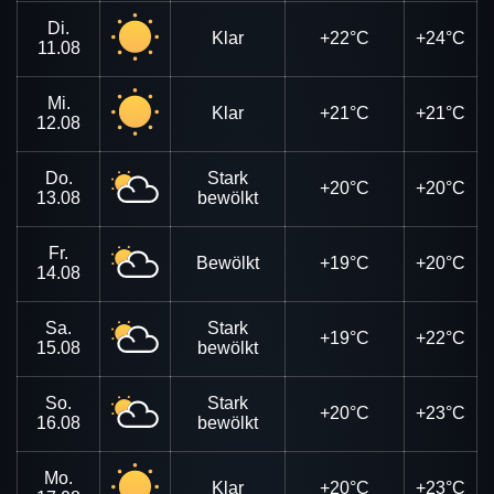
Di.
Klar
+22°C
+24°C
11.08
Mi.
Klar
+21°C
+21°C
12.08
Do.
Stark
+20°C
+20°C
13.08
bewölkt
Fr.
Bewölkt
+19°C
+20°C
14.08
Sa.
Stark
+19°C
+22°C
15.08
bewölkt
So.
Stark
+20°C
+23°C
16.08
bewölkt
Mo.
Klar
+20°C
+23°C