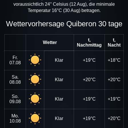
voraussichtlich 24° Celsius (12 Aug), die minimale
Temperatur 16°C (30 Aug) betragen.
Wettervorhersage Quiberon 30 tage
t,
t,
Wetter
Nachmittag
Nacht
Fr.
Klar
+19°C
+18°C
07.08
Sa.
Klar
+20°C
+20°C
08.08
So.
Klar
+19°C
+19°C
09.08
Mo.
Klar
+19°C
+20°C
10.08