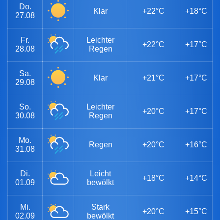
Do.
Klar
+22°C
+18°C
27.08
Fr.
Leichter
+22°C
+17°C
28.08
Regen
Sa.
Klar
+21°C
+17°C
29.08
So.
Leichter
+20°C
+17°C
30.08
Regen
Mo.
Regen
+20°C
+16°C
31.08
Di.
Leicht
+18°C
+14°C
01.09
bewölkt
Mi.
Stark
+20°C
+15°C
02.09
bewölkt