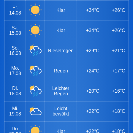
Fr.
Klar
+34°C
+26°C
14.08
Sa.
Klar
+34°C
+26°C
15.08
So.
Nieselregen
+29°C
+21°C
16.08
Mo.
Regen
+24°C
+17°C
17.08
Di.
Leichter
+20°C
+16°C
18.08
Regen
Mi.
Leicht
+22°C
+18°C
19.08
bewölkt
Do.
Klar
+22°C
+18°C