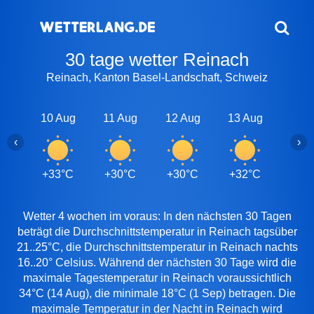
30 tage wetter Reinach
Reinach, Kanton Basel-Landschaft, Schweiz
10 Aug
11 Aug
12 Aug
13 Aug
14 A
‹
›
+33°C
+30°C
+30°C
+32°C
+34
Wetter 4 wochen im voraus: In den nächsten 30 Tagen
beträgt die Durchschnittstemperatur in Reinach tagsüber
21..25°C, die Durchschnittstemperatur in Reinach nachts
16..20° Celsius. Während der nächsten 30 Tage wird die
maximale Tagestemperatur in Reinach voraussichtlich
34°C (14 Aug), die minimale 18°C (1 Sep) betragen. Die
maximale Temperatur in der Nacht in Reinach wird