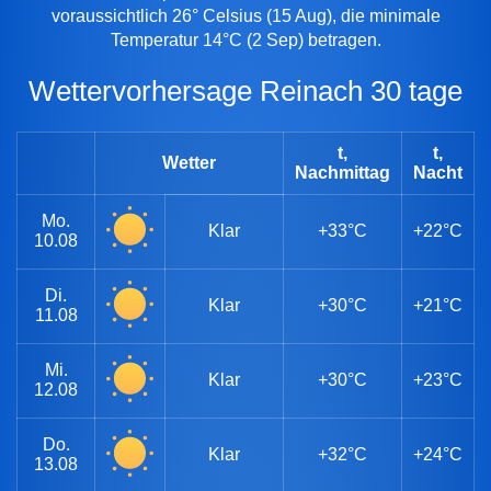
voraussichtlich 26° Celsius (15 Aug), die minimale
Temperatur 14°C (2 Sep) betragen.
Wettervorhersage Reinach 30 tage
t,
t,
Wetter
Nachmittag
Nacht
Mo.
Klar
+33°C
+22°C
10.08
Di.
Klar
+30°C
+21°C
11.08
Mi.
Klar
+30°C
+23°C
12.08
Do.
Klar
+32°C
+24°C
13.08