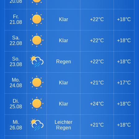
20.08
Fr.
Klar
+22°C
+18°C
21.08
Sa.
Klar
+22°C
+18°C
22.08
So.
Regen
+22°C
+18°C
23.08
Mo.
Klar
+21°C
+17°C
24.08
Di.
Klar
+24°C
+18°C
25.08
Mi.
Leichter
+21°C
+18°C
26.08
Regen