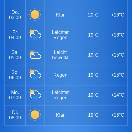
Do.
Klar
+20°C
+16°C
03.09
Fr.
Leichter
+19°C
+16°C
04.09
Regen
Sa.
Leicht
+19°C
+15°C
05.09
bewölkt
So.
Regen
+19°C
+15°C
06.09
Mo.
Leichter
+19°C
+14°C
07.09
Regen
Di.
Klar
+19°C
+15°C
08.09