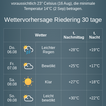
voraussichtlich 23° Celsius (16 Aug), die minimale
Temperatur 14°C (2 Sep) betragen.
Wettervorhersage Riedering 30 tage
t,
t,
Wetter
Nachmittag
Nacht
Do.
Leichter
+28°C
+19°C
06.08
Regen
Fr.
Bewölkt
+25°C
+17°C
07.08
Sa.
Klar
+27°C
+18°C
08.08
So.
Leicht
+30°C
+22°C
09.08
bewölkt