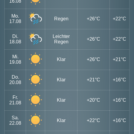
16.08
Mo.
Regen
+26°C
+22°C
17.08
Di.
Leichter
+26°C
+22°C
18.08
Regen
Mi.
Klar
+26°C
+21°C
19.08
Do.
Klar
+21°C
+16°C
20.08
Fr.
Klar
+20°C
+16°C
21.08
Sa.
Klar
+22°C
+16°C
22.08