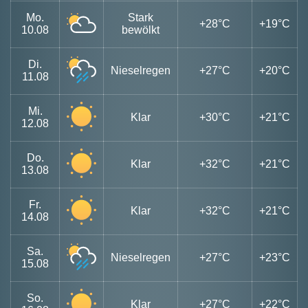
Mo.
Stark
+28°C
+19°C
10.08
bewölkt
Di.
Nieselregen
+27°C
+20°C
11.08
Mi.
Klar
+30°C
+21°C
12.08
Do.
Klar
+32°C
+21°C
13.08
Fr.
Klar
+32°C
+21°C
14.08
Sa.
Nieselregen
+27°C
+23°C
15.08
So.
Klar
+27°C
+22°C