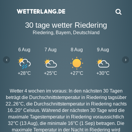
30 tage wetter Riedering
Riedering, Bayern, Deutschland
6 Aug
7 Aug
8 Aug
9 Aug
10 A
‹
›
+28°C
+25°C
+27°C
+30°C
+28
Wetter 4 wochen im voraus: In den nächsten 30 Tagen
beträgt die Durchschnittstemperatur in Riedering tagsüber
22..26°C, die Durchschnittstemperatur in Riedering nachts
16..20° Celsius. Während der nächsten 30 Tage wird die
maximale Tagestemperatur in Riedering voraussichtlich
32°C (13 Aug), die minimale 16°C (1 Sep) betragen. Die
maximale Temperatur in der Nacht in Riedering wird