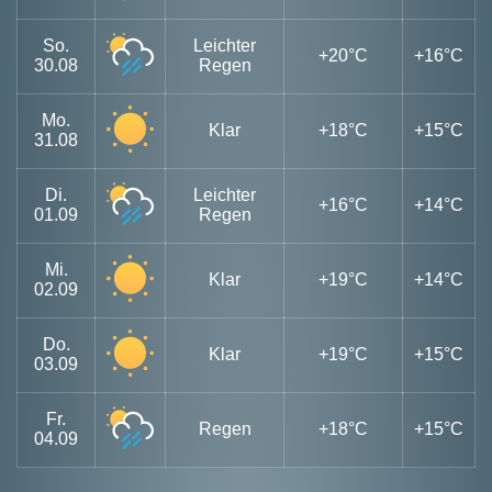
So.
Leichter
+20°C
+16°C
30.08
Regen
Mo.
Klar
+18°C
+15°C
31.08
Di.
Leichter
+16°C
+14°C
01.09
Regen
Mi.
Klar
+19°C
+14°C
02.09
Do.
Klar
+19°C
+15°C
03.09
Fr.
Regen
+18°C
+15°C
04.09