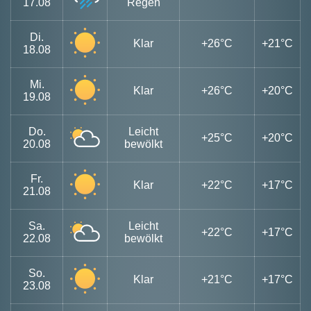
17.08
Regen
Di.
Klar
+26°C
+21°C
18.08
Mi.
Klar
+26°C
+20°C
19.08
Do.
Leicht
+25°C
+20°C
20.08
bewölkt
Fr.
Klar
+22°C
+17°C
21.08
Sa.
Leicht
+22°C
+17°C
22.08
bewölkt
So.
Klar
+21°C
+17°C
23.08