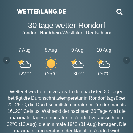
30 tage wetter Rondorf
Rondorf, Nordrhein-Westfalen, Deutschland
7 Aug
8 Aug
9 Aug
10 Aug
11 A
‹
›
+22°C
+25°C
+30°C
+30°C
+24
Wetter 4 wochen im voraus: In den nächsten 30 Tagen
beträgt die Durchschnittstemperatur in Rondorf tagsüber
22..26°C, die Durchschnittstemperatur in Rondorf nachts
16..20° Celsius. Während der nächsten 30 Tage wird die
maximale Tagestemperatur in Rondorf voraussichtlich
32°C (13 Aug), die minimale 19°C (31 Aug) betragen. Die
maximale Temperatur in der Nacht in Rondorf wird