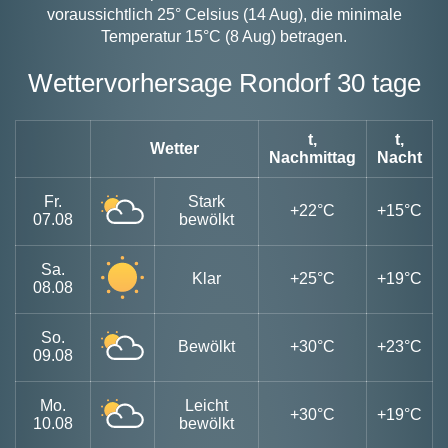
voraussichtlich 25° Celsius (14 Aug), die minimale
Temperatur 15°C (8 Aug) betragen.
Wettervorhersage Rondorf 30 tage
t,
t,
Wetter
Nachmittag
Nacht
Fr.
Stark
+22°C
+15°C
07.08
bewölkt
Sa.
Klar
+25°C
+19°C
08.08
So.
Bewölkt
+30°C
+23°C
09.08
Mo.
Leicht
+30°C
+19°C
10.08
bewölkt