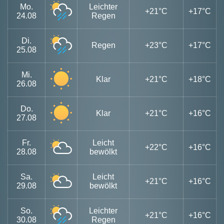
Mo.
Leichter
+21°C
+17°C
24.08
Regen
Di.
Regen
+23°C
+17°C
25.08
Mi.
Klar
+21°C
+18°C
26.08
Do.
Klar
+21°C
+16°C
27.08
Fr.
Leicht
+22°C
+16°C
28.08
bewölkt
Sa.
Leicht
+21°C
+16°C
29.08
bewölkt
So.
Leichter
+21°C
+16°C
30.08
Regen