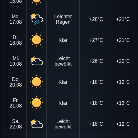
16.08
Mo.
Leichter
+28°C
+21°C
17.08
Regen
Di.
Klar
+27°C
+21°C
18.08
Mi.
Leicht
+26°C
+20°C
19.08
bewölkt
Do.
Klar
+18°C
+12°C
20.08
Fr.
Klar
+18°C
+13°C
21.08
Sa.
Leicht
+18°C
+12°C
22.08
bewölkt