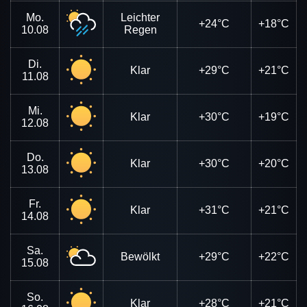
Mo.
Leichter
+24°C
+18°C
10.08
Regen
Di.
Klar
+29°C
+21°C
11.08
Mi.
Klar
+30°C
+19°C
12.08
Do.
Klar
+30°C
+20°C
13.08
Fr.
Klar
+31°C
+21°C
14.08
Sa.
Bewölkt
+29°C
+22°C
15.08
So.
Klar
+28°C
+21°C