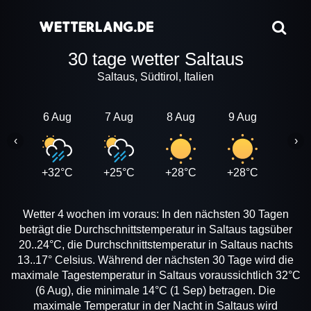
30 tage wetter Saltaus
Saltaus, Südtirol, Italien
6 Aug
7 Aug
8 Aug
9 Aug
10 A
‹
›
+32°C
+25°C
+28°C
+28°C
+24
Wetter 4 wochen im voraus: In den nächsten 30 Tagen
beträgt die Durchschnittstemperatur in Saltaus tagsüber
20..24°C, die Durchschnittstemperatur in Saltaus nachts
13..17° Celsius. Während der nächsten 30 Tage wird die
maximale Tagestemperatur in Saltaus voraussichtlich 32°C
(6 Aug), die minimale 14°C (1 Sep) betragen. Die
maximale Temperatur in der Nacht in Saltaus wird