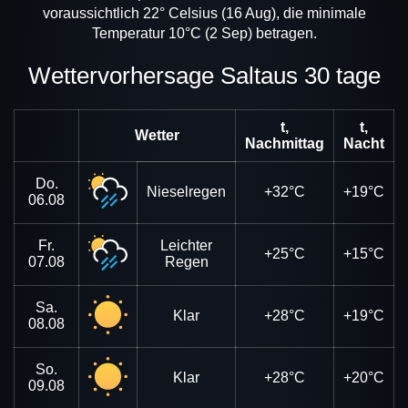
voraussichtlich 22° Celsius (16 Aug), die minimale
Temperatur 10°C (2 Sep) betragen.
Wettervorhersage Saltaus 30 tage
t,
t,
Wetter
Nachmittag
Nacht
Do.
Nieselregen
+32°C
+19°C
06.08
Fr.
Leichter
+25°C
+15°C
07.08
Regen
Sa.
Klar
+28°C
+19°C
08.08
So.
Klar
+28°C
+20°C
09.08