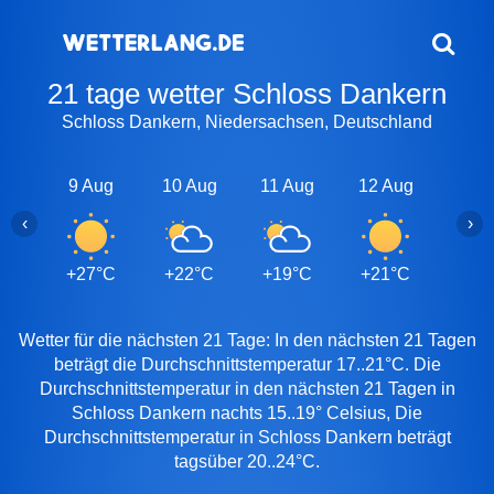
21 tage wetter Schloss Dankern
Schloss Dankern, Niedersachsen, Deutschland
9 Aug
10 Aug
11 Aug
12 Aug
13 A
‹
›
+27°C
+22°C
+19°C
+21°C
+27
Wetter für die nächsten 21 Tage: In den nächsten 21 Tagen
beträgt die Durchschnittstemperatur 17..21°C. Die
Durchschnittstemperatur in den nächsten 21 Tagen in
Schloss Dankern nachts 15..19° Celsius, Die
Durchschnittstemperatur in Schloss Dankern beträgt
tagsüber 20..24°C.