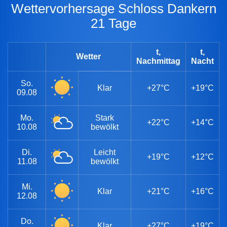
Wettervorhersage Schloss Dankern
21 Tage
t,
t,
Wetter
Nachmittag
Nacht
So.
Klar
+27°C
+19°C
09.08
Mo.
Stark
+22°C
+14°C
10.08
bewölkt
Di.
Leicht
+19°C
+12°C
11.08
bewölkt
Mi.
Klar
+21°C
+16°C
12.08
Do.
Klar
+27°C
+19°C