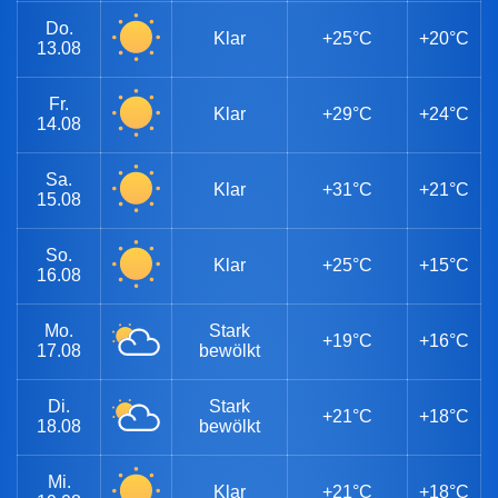
Do.
Klar
+25°C
+20°C
13.08
Fr.
Klar
+29°C
+24°C
14.08
Sa.
Klar
+31°C
+21°C
15.08
So.
Klar
+25°C
+15°C
16.08
Mo.
Stark
+19°C
+16°C
17.08
bewölkt
Di.
Stark
+21°C
+18°C
18.08
bewölkt
Mi.
Klar
+21°C
+18°C