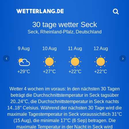
30 tage wetter Seck
Seck, Rheinland-Pfalz, Deutschland
9 Aug
10 Aug
11 Aug
12 Aug
13 A
‹
›
+29°C
+27°C
+22°C
+22°C
+25
Wetter 4 wochen im voraus: In den nächsten 30 Tagen
beträgt die Durchschnittstemperatur in Seck tagsüber
20..24°C, die Durchschnittstemperatur in Seck nachts
14..18° Celsius. Während der nächsten 30 Tage wird die
maximale Tagestemperatur in Seck voraussichtlich 31°C
(15 Aug), die minimale 17°C (6 Sep) betragen. Die
maximale Temperatur in der Nacht in Seck wird