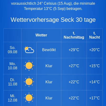
voraussichtlich 24° Celsius (15 Aug), die minimale
Temperatur 13°C (5 Sep) betragen.
Wettervorhersage Seck 30 tage
t,
t,
Wetter
Nachmittag
Nacht
So.
Bewölkt
+29°C
+20°C
09.08
Mo.
Klar
+27°C
+15°C
10.08
Di.
Klar
+22°C
+14°C
11.08
Mi.
Klar
+22°C
+17°C
12.08