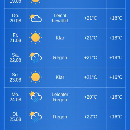
19.08
Do.
Leicht
+21°C
+18°C
20.08
bewölkt
Fr.
Klar
+21°C
+18°C
21.08
Sa.
Regen
+21°C
+18°C
22.08
So.
Klar
+21°C
+16°C
23.08
Mo.
Leichter
+20°C
+16°C
24.08
Regen
Di.
Regen
+22°C
+16°C
25.08