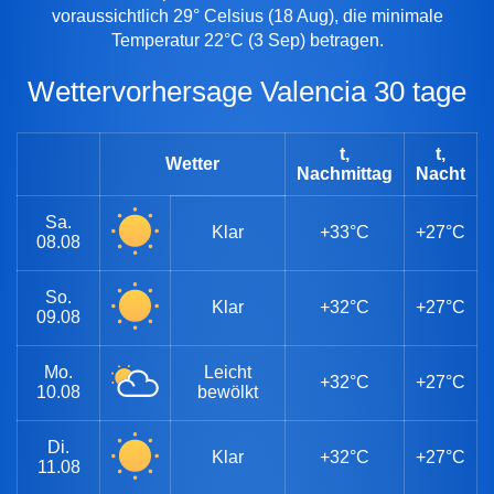
voraussichtlich 29° Celsius (18 Aug), die minimale
Temperatur 22°C (3 Sep) betragen.
Wettervorhersage Valencia 30 tage
t,
t,
Wetter
Nachmittag
Nacht
Sa.
Klar
+33°C
+27°C
08.08
So.
Klar
+32°C
+27°C
09.08
Mo.
Leicht
+32°C
+27°C
10.08
bewölkt
Di.
Klar
+32°C
+27°C
11.08