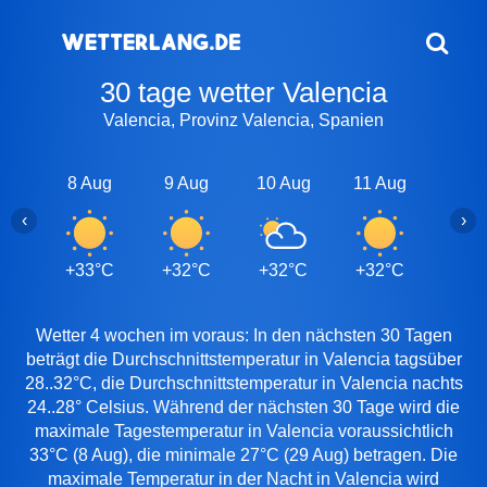
30 tage wetter Valencia
Valencia, Provinz Valencia, Spanien
8 Aug
9 Aug
10 Aug
11 Aug
12 A
‹
›
+33°C
+32°C
+32°C
+32°C
+32
Wetter 4 wochen im voraus: In den nächsten 30 Tagen
beträgt die Durchschnittstemperatur in Valencia tagsüber
28..32°C, die Durchschnittstemperatur in Valencia nachts
24..28° Celsius. Während der nächsten 30 Tage wird die
maximale Tagestemperatur in Valencia voraussichtlich
33°C (8 Aug), die minimale 27°C (29 Aug) betragen. Die
maximale Temperatur in der Nacht in Valencia wird