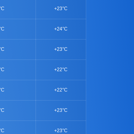
°C
+23°C
°C
+24°C
°C
+23°C
°C
+22°C
°C
+22°C
°C
+23°C
°C
+23°C