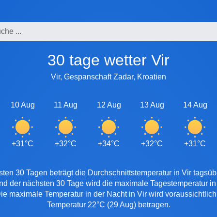
30 tage wetter Vir
Vir, Gespanschaft Zadar, Kroatien
10 Aug
11 Aug
12 Aug
13 Aug
14 Aug
+31°C
+32°C
+34°C
+32°C
+31°C
ten 30 Tagen beträgt die Durchschnittstemperatur in Vir tagsüb
end der nächsten 30 Tage wird die maximale Tagestemperatur in V
e maximale Temperatur in der Nacht in Vir wird voraussichtlich
Temperatur 22°C (29 Aug) betragen.