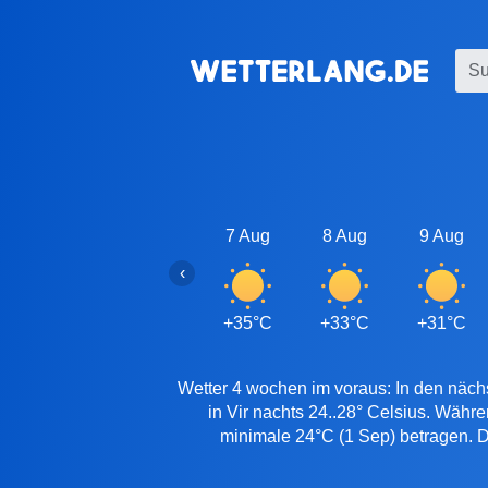
7 Aug
8 Aug
9 Aug
‹
+35°C
+33°C
+31°C
Wetter 4 wochen im voraus: In den nächs
in Vir nachts 24..28° Celsius. Währ
minimale 24°C (1 Sep) betragen. Di