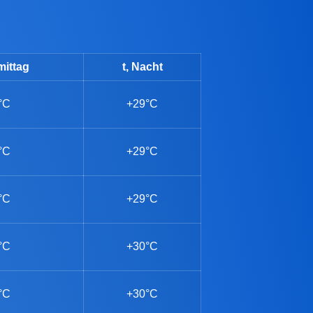
mittag
t, Nacht
°C
+29°C
°C
+29°C
°C
+29°C
°C
+30°C
°C
+30°C