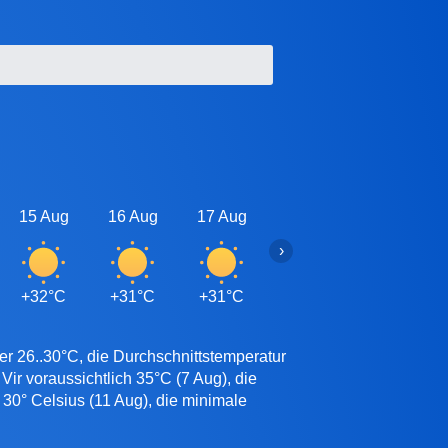
15 Aug
16 Aug
17 Aug
18 Aug
19 Aug
›
+32°C
+31°C
+31°C
+31°C
+30°C
er 26..30°C, die Durchschnittstemperatur
ir voraussichtlich 35°C (7 Aug), die
 30° Celsius (11 Aug), die minimale