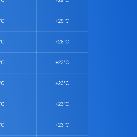
°C
+29°C
°C
+29°C
°C
+28°C
°C
+23°C
°C
+23°C
°C
+23°C
°C
+23°C