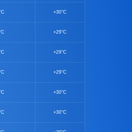
°C
+30°C
°C
+29°C
°C
+29°C
°C
+29°C
°C
+30°C
°C
+30°C