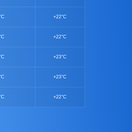
°C
+22°C
°C
+22°C
°C
+23°C
°C
+23°C
°C
+22°C