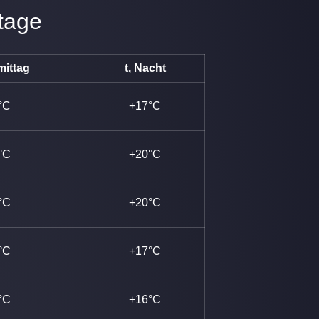
tage
mittag
t, Nacht
°C
+17°C
°C
+20°C
°C
+20°C
°C
+17°C
°C
+16°C