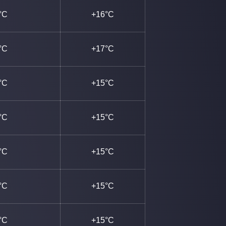
°C
+16°C
°C
+17°C
°C
+15°C
°C
+15°C
°C
+15°C
°C
+15°C
°C
+15°C