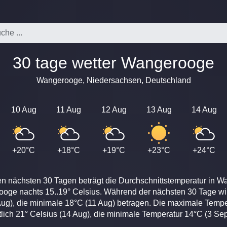
30 tage wetter Wangerooge
Wangerooge, Niedersachsen, Deutschland
10 Aug
11 Aug
12 Aug
13 Aug
14 Aug
+20°C
+18°C
+19°C
+23°C
+24°C
en nächsten 30 Tagen beträgt die Durchschnittstemperatur in W
ooge nachts 15..19° Celsius. Während der nächsten 30 Tage wi
ug), die minimale 18°C (11 Aug) betragen. Die maximale Tempe
tlich 21° Celsius (14 Aug), die minimale Temperatur 14°C (3 Sep