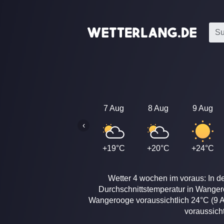
7 Aug
8 Aug
9 Aug
‹
+19°C
+20°C
+24°C
Wetter 4 wochen im voraus: In d
Durchschnittstemperatur in Wanger
Wangerooge voraussichtlich 24°C (9 A
voraussich