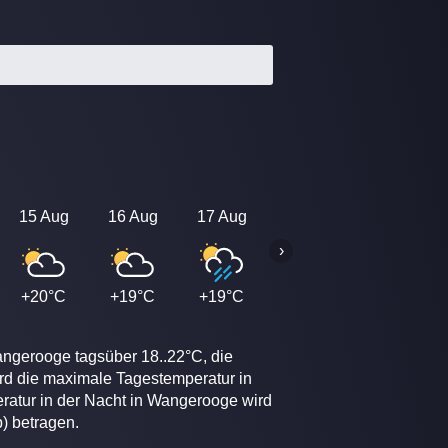
15 Aug
16 Aug
17 Aug
18 Aug
19 Aug
›
+20°C
+19°C
+19°C
+19°C
+19°C
angerooge tagsüber 18..22°C, die
rd die maximale Tagestemperatur in
ratur in der Nacht in Wangerooge wird
) betragen.