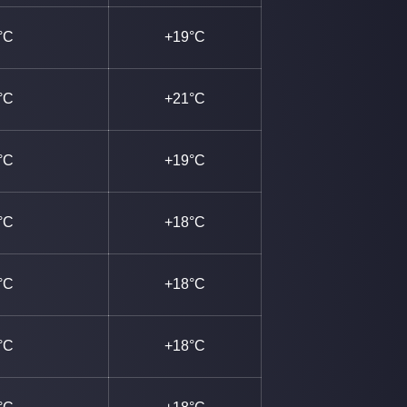
°C
+19°C
°C
+21°C
°C
+19°C
°C
+18°C
°C
+18°C
°C
+18°C