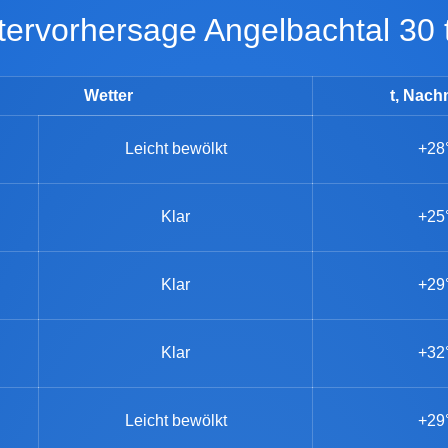
ttervorhersage Angelbachtal 30
Wetter
t, Nach
Leicht bewölkt
+28
Klar
+25
Klar
+29
Klar
+32
Leicht bewölkt
+29