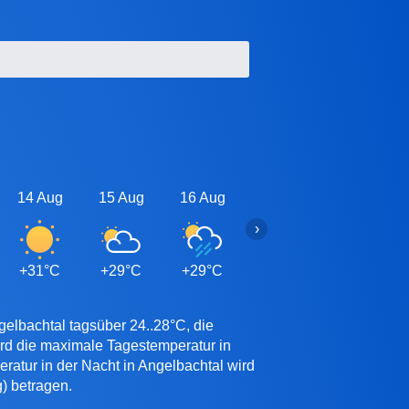
14 Aug
15 Aug
16 Aug
17 Aug
18 Aug
›
+31°C
+29°C
+29°C
+28°C
+28°C
gelbachtal tagsüber 24..28°C, die
ird die maximale Tagestemperatur in
ratur in der Nacht in Angelbachtal wird
) betragen.