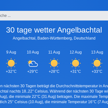
30 tage wetter Angelbachtal
Angelbachtal, Baden-Württemberg, Deutschland
9 Aug
10 Aug
11 Aug
12 Aug
13 Aug
+32°C
+29°C
+28°C
+31°C
+33°C
n nächsten 30 Tagen beträgt die Durchschnittstemperatur in An
chtal nachts 18..22° Celsius. Während der nächsten 30 Tage w
Aug), die minimale 22°C (31 Aug) betragen. Die maximale Tempe
tlich 25° Celsius (10 Aug), die minimale Temperatur 16°C (7 Aug