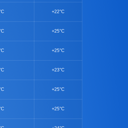
°C
+22°C
°C
+25°C
°C
+25°C
°C
+23°C
°C
+25°C
°C
+25°C