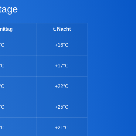
 tage
mittag
t, Nacht
°C
+16°C
°C
+17°C
°C
+22°C
°C
+25°C
°C
+21°C