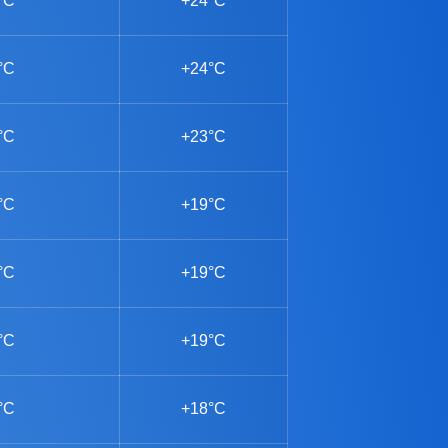
°C
+24°C
°C
+24°C
°C
+23°C
°C
+19°C
°C
+19°C
°C
+19°C
°C
+18°C