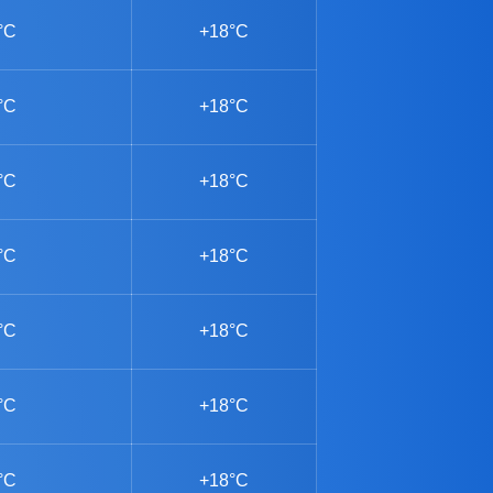
°C
+18°C
°C
+18°C
°C
+18°C
°C
+18°C
°C
+18°C
°C
+18°C
°C
+18°C