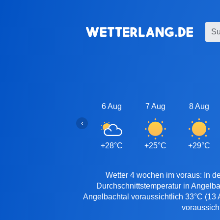
6 Aug
7 Aug
8 Aug
‹
+28°C
+25°C
+29°C
Wetter 4 wochen im voraus: In de
Durchschnittstemperatur in Angelba
Angelbachtal voraussichtlich 33°C (13 
voraussich