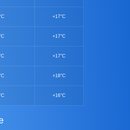
°C
+17°C
°C
+17°C
°C
+17°C
°C
+18°C
°C
+16°C
e