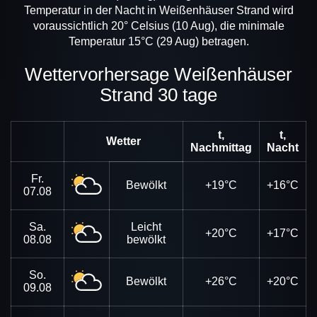
Temperatur in der Nacht in Weißenhäuser Strand wird
voraussichtlich 20° Celsius (10 Aug), die minimale
Temperatur 15°C (29 Aug) betragen.
Wettervorhersage Weißenhäuser
Strand 30 tage
t,
t,
Wetter
Nachmittag
Nacht
Fr.
Bewölkt
+19°C
+16°C
07.08
Sa.
Leicht
+20°C
+17°C
08.08
bewölkt
So.
Bewölkt
+26°C
+20°C
09.08