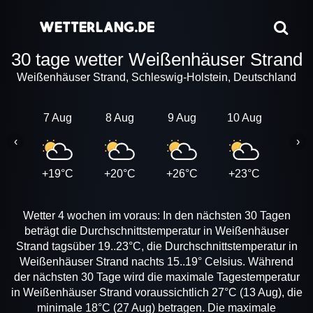
30 tage wetter Weißenhäuser Strand
Weißenhäuser Strand, Schleswig-Holstein, Deutschland
7 Aug
8 Aug
9 Aug
10 Aug
11 A
‹
›
+19°C
+20°C
+26°C
+23°C
+20
Wetter 4 wochen im voraus: In den nächsten 30 Tagen
beträgt die Durchschnittstemperatur in Weißenhäuser
Strand tagsüber 19..23°C, die Durchschnittstemperatur in
Weißenhäuser Strand nachts 15..19° Celsius. Während
der nächsten 30 Tage wird die maximale Tagestemperatur
in Weißenhäuser Strand voraussichtlich 27°C (13 Aug), die
minimale 18°C (27 Aug) betragen. Die maximale