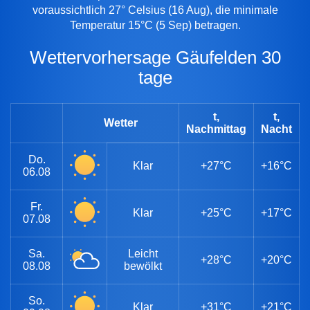
voraussichtlich 27° Celsius (16 Aug), die minimale
Temperatur 15°C (5 Sep) betragen.
Wettervorhersage Gäufelden 30
tage
t,
t,
Wetter
Nachmittag
Nacht
Do.
Klar
+27°C
+16°C
06.08
Fr.
Klar
+25°C
+17°C
07.08
Sa.
Leicht
+28°C
+20°C
08.08
bewölkt
So.
Klar
+31°C
+21°C