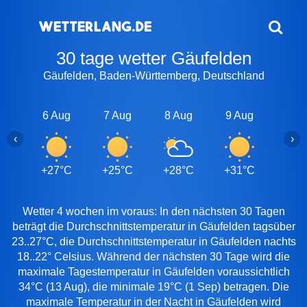
30 tage wetter Gäufelden
Gäufelden, Baden-Württemberg, Deutschland
6 Aug
7 Aug
8 Aug
9 Aug
10 A
‹
›
+27°C
+25°C
+28°C
+31°C
+27
Wetter 4 wochen im voraus: In den nächsten 30 Tagen
beträgt die Durchschnittstemperatur in Gäufelden tagsüber
23..27°C, die Durchschnittstemperatur in Gäufelden nachts
18..22° Celsius. Während der nächsten 30 Tage wird die
maximale Tagestemperatur in Gäufelden voraussichtlich
34°C (13 Aug), die minimale 19°C (1 Sep) betragen. Die
maximale Temperatur in der Nacht in Gäufelden wird