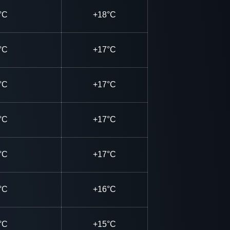
°C
+18°C
°C
+17°C
°C
+17°C
°C
+17°C
°C
+17°C
°C
+16°C
°C
+15°C