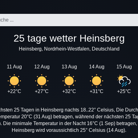
25 tage wetter Heinsberg
Heinsberg, Nordrhein-Westfalen, Deutschland
11 Aug
12 Aug
13 Aug
14 Aug
15 Aug
+22°C
+27°C
+32°C
+31°C
+25°C
hsten 25 Tagen in Heinsberg nachts 18..22° Celsius, Die Durch
emperatur 20°C (31 Aug) betragen, während der nächsten 25 Ta
. Die minimale Temperatur in der Nacht 16°C (1 Sep) betragen,
Heinsberg wird voraussichtlich 25° Celsius (14 Aug).