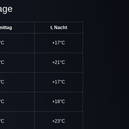
age
mittag
t, Nacht
°C
+17°C
°C
+21°C
°C
+17°C
°C
+18°C
°C
+23°C