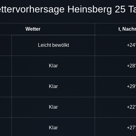
Wettervorhersage Heinsberg 25 T
Wetter
t, Nach
Leicht bewölkt
+24
Klar
+28
Klar
+29
Klar
+22
Klar
+27