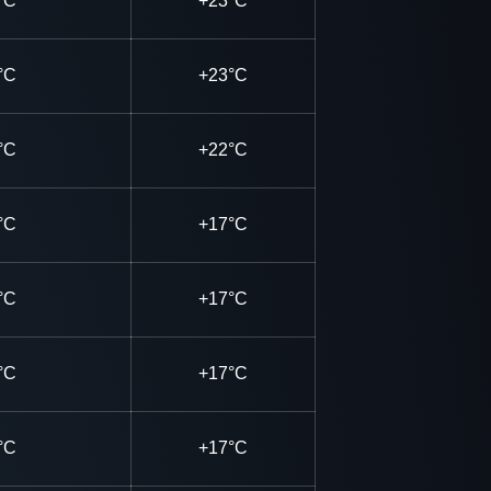
°C
+23°C
°C
+23°C
°C
+22°C
°C
+17°C
°C
+17°C
°C
+17°C
°C
+17°C