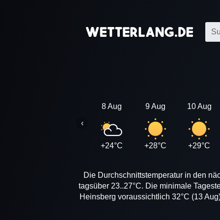
8 Aug
9 Aug
10 Aug
‹
+24°C
+28°C
+29°C
Die Durchschnittstemperatur in den näc
tagsüber 23..27°C. Die minimale Tagest
Heinsberg voraussichtlich 32°C (13 Aug)