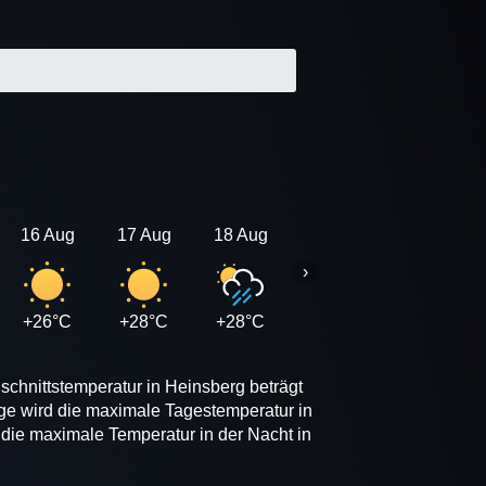
16 Aug
17 Aug
18 Aug
19 Aug
20 Aug
›
+26°C
+28°C
+28°C
+28°C
+27°C
schnittstemperatur in Heinsberg beträgt
ge wird die maximale Tagestemperatur in
 die maximale Temperatur in der Nacht in