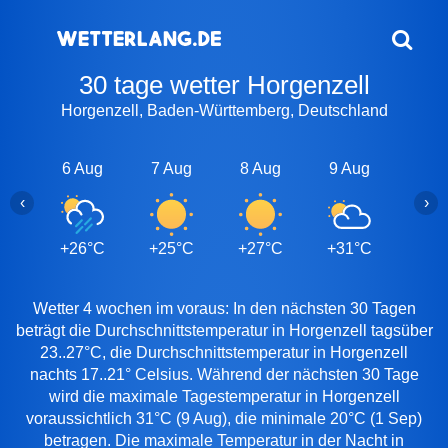
30 tage wetter Horgenzell
Horgenzell, Baden-Württemberg, Deutschland
6 Aug
7 Aug
8 Aug
9 Aug
10 A
‹
›
+26°C
+25°C
+27°C
+31°C
+22
Wetter 4 wochen im voraus: In den nächsten 30 Tagen
beträgt die Durchschnittstemperatur in Horgenzell tagsüber
23..27°C, die Durchschnittstemperatur in Horgenzell
nachts 17..21° Celsius. Während der nächsten 30 Tage
wird die maximale Tagestemperatur in Horgenzell
voraussichtlich 31°C (9 Aug), die minimale 20°C (1 Sep)
betragen. Die maximale Temperatur in der Nacht in