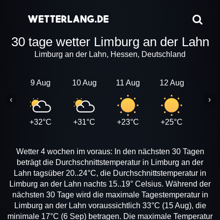
30 tage wetter Limburg an der Lahn
Limburg an der Lahn, Hessen, Deutschland
9 Aug
10 Aug
11 Aug
12 Aug
13 A
‹
›
+32°C
+31°C
+23°C
+25°C
+28
Wetter 4 wochen im voraus: In den nächsten 30 Tagen
beträgt die Durchschnittstemperatur in Limburg an der
Lahn tagsüber 20..24°C, die Durchschnittstemperatur in
Limburg an der Lahn nachts 15..19° Celsius. Während der
nächsten 30 Tage wird die maximale Tagestemperatur in
Limburg an der Lahn voraussichtlich 33°C (15 Aug), die
minimale 17°C (6 Sep) betragen. Die maximale Temperatur