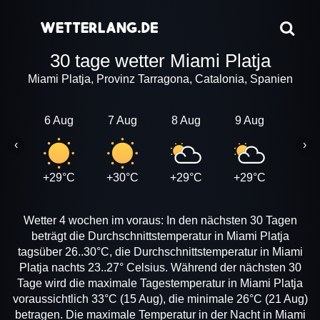
30 tage wetter Miami Platja
Miami Platja, Provinz Tarragona, Catalonia, Spanien
6 Aug
7 Aug
8 Aug
9 Aug
10 A
‹
›
+29°C
+30°C
+29°C
+29°C
+30
Wetter 4 wochen im voraus: In den nächsten 30 Tagen
beträgt die Durchschnittstemperatur in Miami Platja
tagsüber 26..30°C, die Durchschnittstemperatur in Miami
Platja nachts 23..27° Celsius. Während der nächsten 30
Tage wird die maximale Tagestemperatur in Miami Platja
voraussichtlich 33°C (15 Aug), die minimale 26°C (21 Aug)
betragen. Die maximale Temperatur in der Nacht in Miami